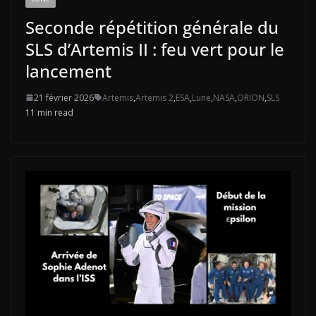
Seconde répétition générale du
SLS d’Artemis II : feu vert pour le
lancement
21 février 2026
Artemis
,
Artemis 2
,
ESA
,
Lune
,
NASA
,
ORION
,
SLS
11 min read