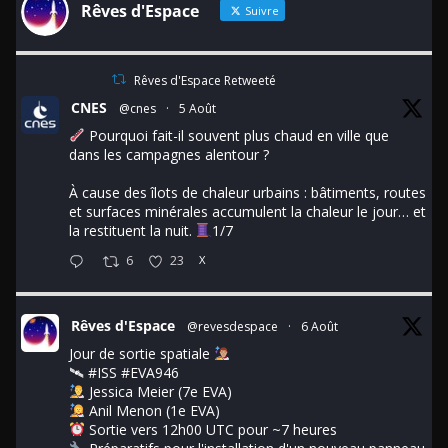
Rêves d'Espace
Suivre
Rêves d'Espace Retweeté
CNES
@cnes
·
5 Août
Pourquoi fait-il souvent plus chaud en ville que
dans les campagnes alentour ?
À cause des îlots de chaleur urbains : bâtiments, routes
et surfaces minérales accumulent la chaleur le jour… et
la restituent la nuit.
1/7
6
23
X
Rêves d'Espace
@revesdespace
·
6 Août
Jour de sortie spatiale
🛰
#ISS
#EVA946
Jessica Meier (7e EVA)
Anil Menon (1e EVA)
Sortie vers 12h00 UTC pour ~7 heures