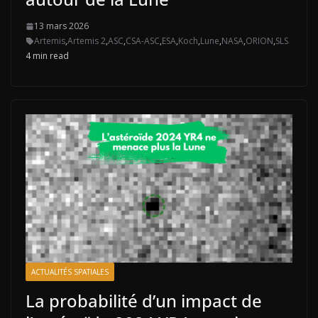
13 mars 2026
Artemis
,
Artemis 2
,
ASC
,
CSA-ASC
,
ESA
,
Koch
,
Lune
,
NASA
,
ORION
,
SLS
4 min read
ACTUALITÉS SPATIALES
La probabilité d’un impact de