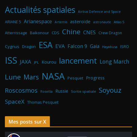
Actualités spatiales
Airbus Defence and Space
Arianespace
asteroïde
ARIANE 5
astronaute
Atlas 5
Artemis
Chine
CNES
Atterrissage
Baikonour
CDS
Crew Dragon
ESA
EVA
Falcon 9
Gaia
Cygnus
Dragon
ISRO
Hayabusa
ISS
lancement
Long March
JAXA
Kourou
JPL
NASA
Lune
Mars
Progress
Pesquet
Soyouz
Roscosmos
Russie
Rosetta
Sortie spatiale
SpaceX
Thomas Pesquet
Mes posts sur X