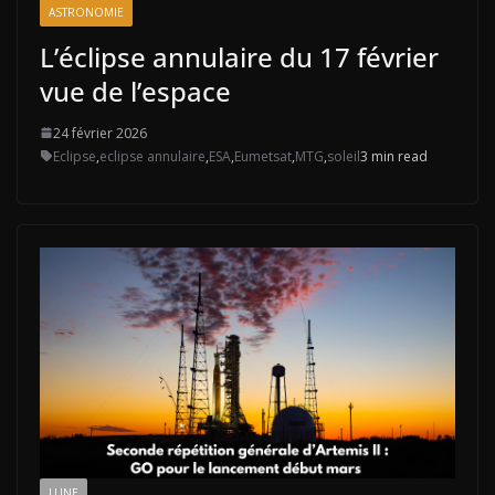
ASTRONOMIE
L’éclipse annulaire du 17 février
vue de l’espace
24 février 2026
Eclipse
,
eclipse annulaire
,
ESA
,
Eumetsat
,
MTG
,
soleil
3 min read
LUNE