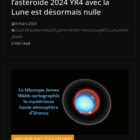
l’astéroïde 2024 YR4 avec la
Lune est désormais nulle
9 mars 2026
2024 YR4
,
asteroïde
,
ESA
,
James Webb Telescope
,
JWST
,
Lune
,
NASA
,
Webb
2 min read
JAMES WEBB SPACE TELESCOPE (JWST)