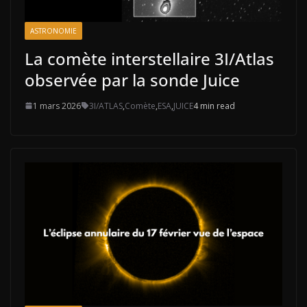
ASTRONOMIE
La comète interstellaire 3I/Atlas
observée par la sonde Juice
1 mars 2026
3I/ATLAS
,
Comète
,
ESA
,
JUICE
4 min read