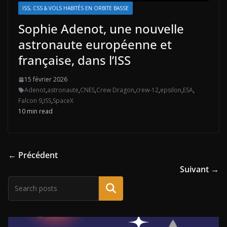
ISS, CSS & VOLS HABITÉS EN ORBITE BASSE
Sophie Adenot, une nouvelle
astronaute européenne et
française, dans l’ISS
15 février 2026
Adenot
,
astronaute
,
CNES
,
Crew Dragon
,
crew-12
,
epsilon
,
ESA
,
Falcon 9
,
ISS
,
SpaceX
10 min read
← Précédent
Suivant →