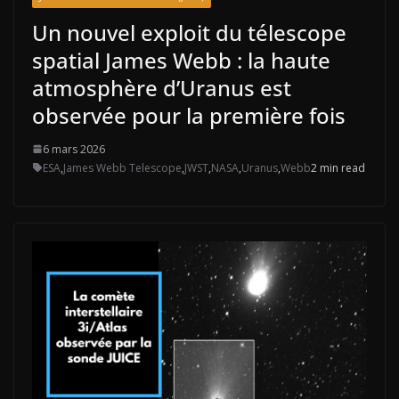
Un nouvel exploit du télescope
spatial James Webb : la haute
atmosphère d’Uranus est
observée pour la première fois
6 mars 2026
ESA
,
James Webb Telescope
,
JWST
,
NASA
,
Uranus
,
Webb
2 min read