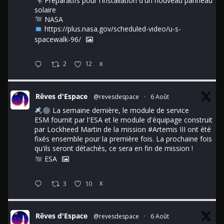
Préparatifs pour l'installation d'un nouveau panneau
solaire
NASA
https://plus.nasa.gov/scheduled-video/u-s-
spacewalk-96/
2
12
X
Rêves d'Espace
@revesdespace
·
6 Août
La semaine dernière, le module de service
ESM fournit par l'ESA et le module d'équipage construit
par Lockheed Martin de la mission
#Artemis
III ont été
fixés ensemble pour la première fois. La prochaine fois
qu'ils seront détachés, ce sera en fin de mission !
ESA
3
10
X
Rêves d'Espace
@revesdespace
·
6 Août