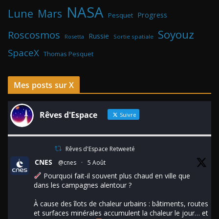
NASA
Lune
Mars
Progress
Pesquet
Soyouz
Roscosmos
Russie
Rosetta
Sortie spatiale
SpaceX
Thomas Pesquet
Mes posts sur X
Rêves d'Espace
Suivre
Rêves d'Espace Retweeté
CNES
@cnes
·
5 Août
Pourquoi fait-il souvent plus chaud en ville que
dans les campagnes alentour ?
À cause des îlots de chaleur urbains : bâtiments, routes
et surfaces minérales accumulent la chaleur le jour… et