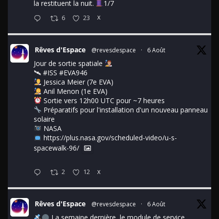
la restituent la nuit.
1/7
6
23
X
Rêves d'Espace
@revesdespace
·
6 Août
Jour de sortie spatiale
🛰
#ISS
#EVA946
Jessica Meier (7e EVA)
Anil Menon (1e EVA)
Sortie vers 12h00 UTC pour ~7 heures
Préparatifs pour l'installation d'un nouveau panneau
solaire
NASA
https://plus.nasa.gov/scheduled-video/u-s-
spacewalk-96/
2
12
X
Rêves d'Espace
@revesdespace
·
6 Août
La semaine dernière, le module de service