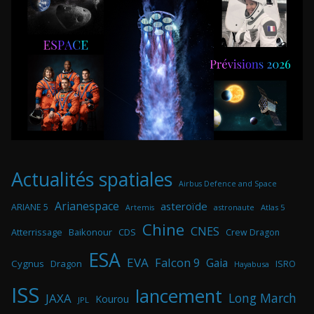
Actualités spatiales
Airbus Defence and Space
Arianespace
asteroïde
ARIANE 5
astronaute
Atlas 5
Artemis
Chine
CNES
Atterrissage
Baikonour
CDS
Crew Dragon
ESA
EVA
Falcon 9
Gaia
Cygnus
Dragon
ISRO
Hayabusa
ISS
lancement
Long March
JAXA
Kourou
JPL