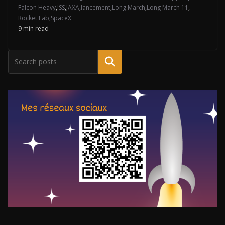
Falcon Heavy
,
ISS
,
JAXA
,
lancement
,
Long March
,
Long March 11
,
Rocket Lab
,
SpaceX
9 min read