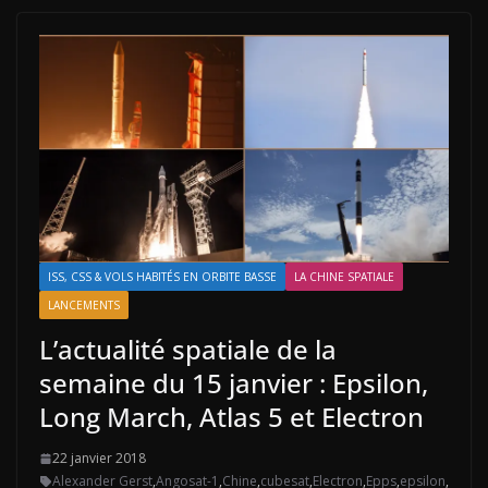
ISS, CSS & VOLS HABITÉS EN ORBITE BASSE
LA CHINE SPATIALE
LANCEMENTS
L’actualité spatiale de la
semaine du 15 janvier : Epsilon,
Long March, Atlas 5 et Electron
22 janvier 2018
Alexander Gerst
,
Angosat-1
,
Chine
,
cubesat
,
Electron
,
Epps
,
epsilon
,