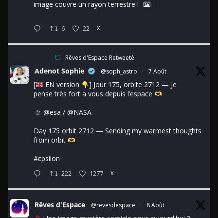
image couvre un rayon terrestre !
6
22
X
Rêves d'Espace Retweeté
Adenot Sophie
@soph_astro
·
7 Août
[
EN version
] Jour 175, orbite 2712 — Je
pense très fort a vous depuis l’espace
@esa
/
@NASA
Day 175 orbit 2712 — Sending my warmest thoughts
from orbit
#εpsilon
222
1277
X
Rêves d'Espace
@revesdespace
·
8 Août