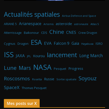
Actualités spatiales
Airbus Defence and Space
Arianespace
asteroïde
ARIANE 5
astronaute
Atlas 5
Artemis
Chine
CNES
Atterrissage
Baikonour
CDS
Crew Dragon
ESA
EVA
Falcon 9
Gaia
Cygnus
Dragon
ISRO
Hayabusa
ISS
lancement
Long March
JAXA
Kourou
JPL
NASA
Lune
Mars
Progress
Pesquet
Soyouz
Roscosmos
Russie
Rosetta
Sortie spatiale
SpaceX
Thomas Pesquet
Mes posts sur X