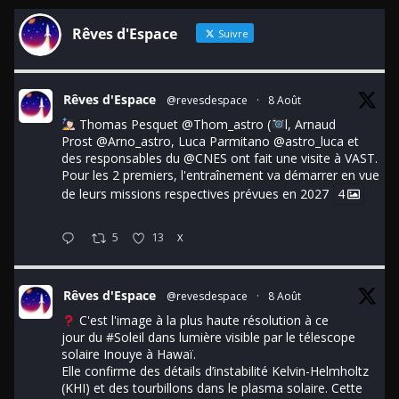
Rêves d'Espace
Suivre
Rêves d'Espace
@revesdespace
·
8 Août
Thomas Pesquet
@Thom_astro
(
l, Arnaud
Prost
@Arno_astro
, Luca Parmitano
@astro_luca
et
des responsables du
@CNES
ont fait une visite à VAST.
Pour les 2 premiers, l'entraînement va démarrer en vue
de leurs missions respectives prévues en 2027
4
5
13
X
Rêves d'Espace
@revesdespace
·
8 Août
C'est l'image à la plus haute résolution à ce
jour du
#Soleil
dans lumière visible par le télescope
solaire Inouye à Hawaï.
Elle confirme des détails d’instabilité Kelvin-Helmholtz
(KHI) et des tourbillons dans le plasma solaire. Cette