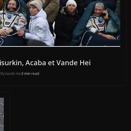
isurkin, Acaba et Vande Hei
06
,
Vande Hei
3 min read