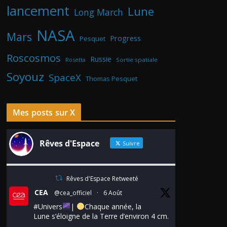
lancement
Lune
Long March
NASA
Mars
Progress
Pesquet
Roscosmos
Russie
Rosetta
Sortie spatiale
Soyouz
SpaceX
Thomas Pesquet
Mes posts sur X
Rêves d'Espace
Suivre
Rêves d'Espace Retweeté
CEA
@cea_officiel
·
6 Août
#Univers
|
Chaque année, la
Lune s’éloigne de la Terre d’environ 4 cm.