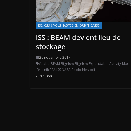
ISS, CSS & VOLS HABITÉS EN ORBITE BASSE
ISS : BEAM devient lieu de
stockage
26 novembre 2017
Acaba
,
BEAM
,
Bigelow
,
Bigelow Expandable Activity Modu
,
Bresnik
,
ESA
,
ISS
,
NASA
,
Paolo Nespoli
2 min read