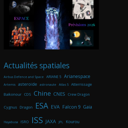
Actualités spatiales
Arianespace
ARIANE 5
Airbus Defence and Space
asteroïde
Atterrissage
astronaute
Atlas 5
Artemis
Chine
CNES
Baikonour
CDS
Crew Dragon
ESA
EVA
Falcon 9
Gaia
Cygnus
Dragon
ISS
JAXA
Kourou
ISRO
Hayabusa
JPL