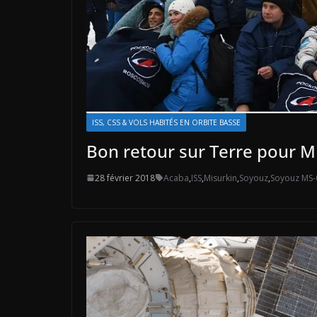
ISS, CSS & VOLS HABITÉS EN ORBITE BASSE
Bon retour sur Terre pour M
28 février 2018
Acaba
,
ISS
,
Misurkin
,
Soyouz
,
Soyouz MS-