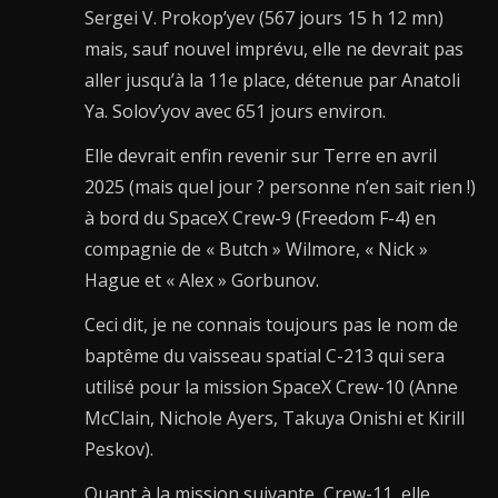
Sergei V. Prokop’yev (567 jours 15 h 12 mn)
mais, sauf nouvel imprévu, elle ne devrait pas
aller jusqu’à la 11e place, détenue par Anatoli
Ya. Solov’yov avec 651 jours environ.
Elle devrait enfin revenir sur Terre en avril
2025 (mais quel jour ? personne n’en sait rien !)
à bord du SpaceX Crew-9 (Freedom F-4) en
compagnie de « Butch » Wilmore, « Nick »
Hague et « Alex » Gorbunov.
Ceci dit, je ne connais toujours pas le nom de
baptême du vaisseau spatial C-213 qui sera
utilisé pour la mission SpaceX Crew-10 (Anne
McClain, Nichole Ayers, Takuya Onishi et Kirill
Peskov).
Quant à la mission suivante, Crew-11, elle