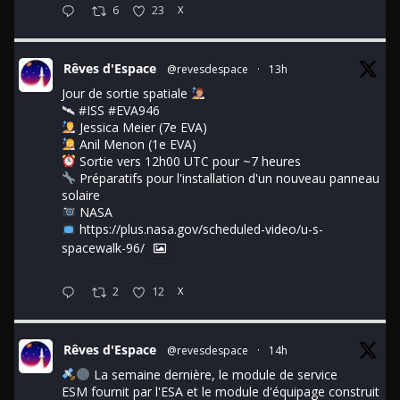
6
23
X
Rêves d'Espace
@revesdespace
·
13h
Jour de sortie spatiale
🛰
#ISS
#EVA946
Jessica Meier (7e EVA)
Anil Menon (1e EVA)
Sortie vers 12h00 UTC pour ~7 heures
Préparatifs pour l'installation d'un nouveau panneau
solaire
NASA
https://plus.nasa.gov/scheduled-video/u-s-
spacewalk-96/
2
12
X
Rêves d'Espace
@revesdespace
·
14h
La semaine dernière, le module de service
ESM fournit par l'ESA et le module d'équipage construit