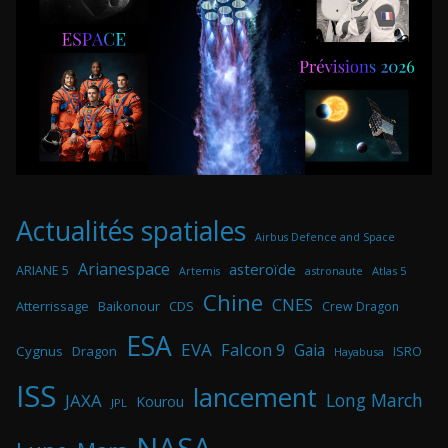
Actualités spatiales
Airbus Defence and Space
Arianespace
asteroïde
ARIANE 5
astronaute
Atlas 5
Artemis
Chine
CNES
Atterrissage
Baikonour
CDS
Crew Dragon
ESA
EVA
Falcon 9
Gaia
Cygnus
Dragon
ISRO
Hayabusa
ISS
lancement
Long March
JAXA
Kourou
JPL
NASA