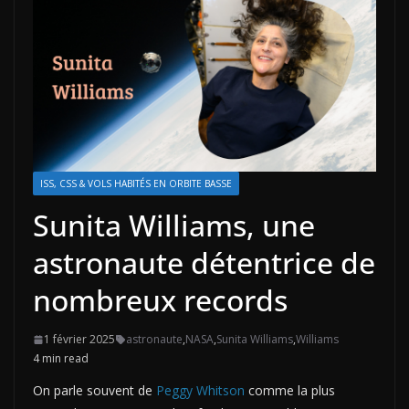
ISS, CSS & VOLS HABITÉS EN ORBITE BASSE
Sunita Williams, une
astronaute détentrice de
nombreux records
1 février 2025
astronaute
,
NASA
,
Sunita Williams
,
Williams
4 min read
On parle souvent de
Peggy Whitson
comme la plus