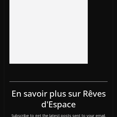
b
er
y
et
o
e
e
g
o
Li
ar
dI
st
er
o
n
d
n
k
k
En savoir plus sur Rêves
d'Espace
Subscribe to get the latest posts sent to your email.