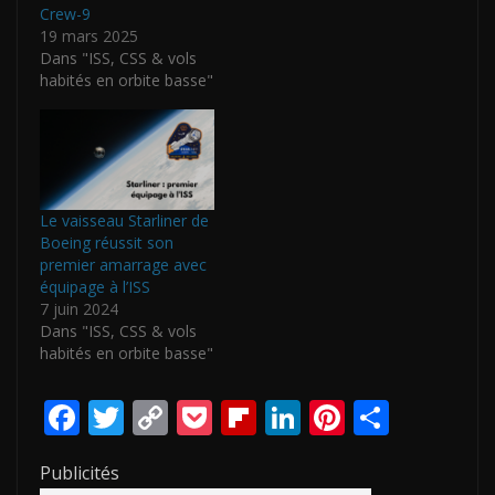
Crew-9
19 mars 2025
Dans "ISS, CSS & vols
habités en orbite basse"
Le vaisseau Starliner de
Boeing réussit son
premier amarrage avec
équipage à l’ISS
7 juin 2024
Dans "ISS, CSS & vols
habités en orbite basse"
F
T
C
P
Fli
Li
Pi
P
ac
w
o
o
p
n
nt
ar
Publicités
e
itt
p
ck
b
k
er
ta