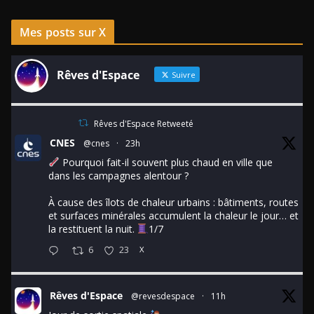
Mes posts sur X
Rêves d'Espace
Suivre
Rêves d'Espace Retweeté
CNES
@cnes
·
23h
Pourquoi fait-il souvent plus chaud en ville que
dans les campagnes alentour ?
À cause des îlots de chaleur urbains : bâtiments, routes
et surfaces minérales accumulent la chaleur le jour… et
la restituent la nuit.
1/7
6
23
X
Rêves d'Espace
@revesdespace
·
11h