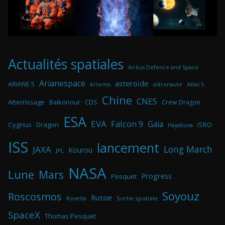
Actualités spatiales
Airbus Defence and Space
Arianespace
asteroïde
ARIANE 5
astronaute
Atlas 5
Artemis
Chine
CNES
Atterrissage
Baikonour
CDS
Crew Dragon
ESA
EVA
Falcon 9
Gaia
Cygnus
Dragon
ISRO
Hayabusa
ISS
lancement
Long March
JAXA
Kourou
JPL
NASA
Lune
Mars
Progress
Pesquet
Soyouz
Roscosmos
Russie
Rosetta
Sortie spatiale
SpaceX
Thomas Pesquet