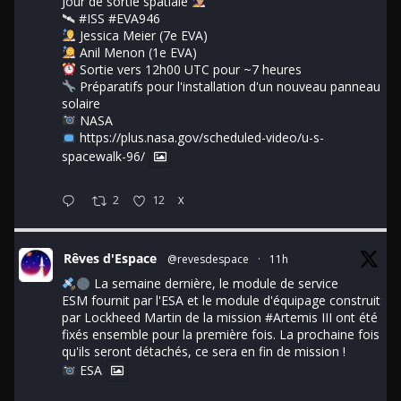
Jour de sortie spatiale
🛰
#ISS
#EVA946
Jessica Meier (7e EVA)
Anil Menon (1e EVA)
Sortie vers 12h00 UTC pour ~7 heures
Préparatifs pour l'installation d'un nouveau panneau
solaire
NASA
https://plus.nasa.gov/scheduled-video/u-s-
spacewalk-96/
2
12
X
Rêves d'Espace
@revesdespace
·
11h
La semaine dernière, le module de service
ESM fournit par l'ESA et le module d'équipage construit
par Lockheed Martin de la mission
#Artemis
III ont été
fixés ensemble pour la première fois. La prochaine fois
qu'ils seront détachés, ce sera en fin de mission !
ESA