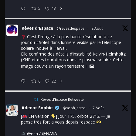
5
13
X
Rêves d'Espace
@revesdespace
·
8 Août
C'est l'image à la plus haute résolution à ce
jour du
#Soleil
dans lumière visible par le télescope
solaire Inouye à Hawaï.
Elle confirme des détails d’instabilité Kelvin-Helmholtz
(KHI) et des tourbillons dans le plasma solaire. Cette
image couvre un rayon terrestre !
6
22
X
Rêves d'Espace Retweeté
Adenot Sophie
@soph_astro
·
7 Août
[
EN version
] Jour 175, orbite 2712 — Je
pense très fort a vous depuis l’espace
@esa
/
@NASA