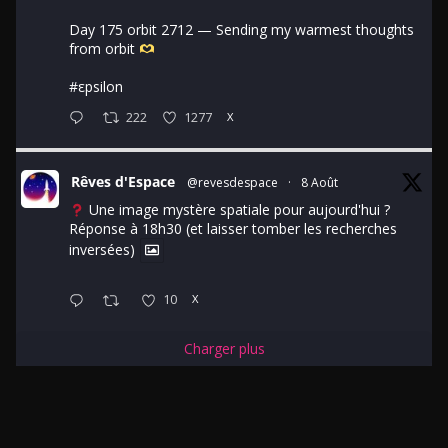
Day 175 orbit 2712 — Sending my warmest thoughts
from orbit
#εpsilon
222
1277
X
Rêves d'Espace
@revesdespace
·
8 Août
Une image mystère spatiale pour aujourd'hui ?
Réponse à 18h30 (et laisser tomber les recherches
inversées)
10
X
Charger plus