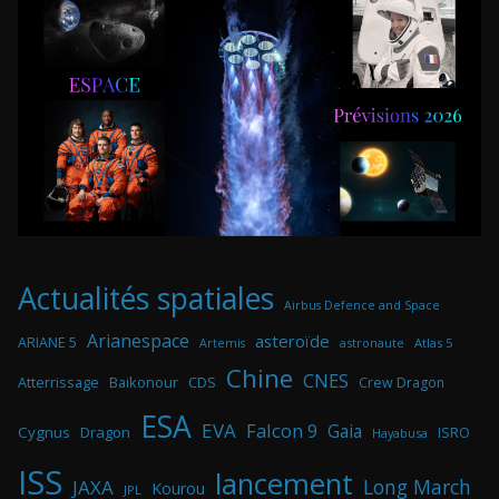
Actualités spatiales
Airbus Defence and Space
Arianespace
asteroïde
ARIANE 5
astronaute
Atlas 5
Artemis
Chine
CNES
Atterrissage
Baikonour
CDS
Crew Dragon
ESA
EVA
Falcon 9
Gaia
Cygnus
Dragon
ISRO
Hayabusa
ISS
lancement
Long March
JAXA
Kourou
JPL