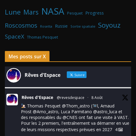
NASA
Lune
Mars
Progress
Pesquet
Soyouz
Roscosmos
Russie
Rosetta
Sortie spatiale
SpaceX
Thomas Pesquet
Mes posts sur X
Rêves d'Espace
Suivre
Rêves d'Espace
@revesdespace
·
8 Août
Thomas Pesquet
@Thom_astro
(
l, Arnaud
Prost
@Arno_astro
, Luca Parmitano
@astro_luca
et
des responsables du
@CNES
ont fait une visite à VAST.
Pour les 2 premiers, l'entraînement va démarrer en vue
de leurs missions respectives prévues en 2027
4