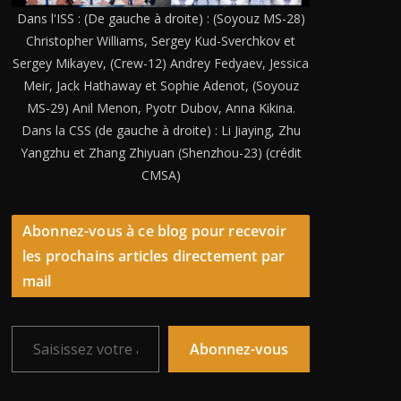
Dans l'ISS : (De gauche à droite) : (Soyouz MS-28)
Christopher Williams, Sergey Kud-Sverchkov et
Sergey Mikayev, (Crew-12) Andrey Fedyaev, Jessica
Meir, Jack Hathaway et Sophie Adenot, (Soyouz
MS-29) Anil Menon, Pyotr Dubov, Anna Kikina.
Dans la CSS (de gauche à droite) : Li Jiaying, Zhu
Yangzhu et Zhang Zhiyuan (Shenzhou-23) (crédit
CMSA)
Abonnez-vous à ce blog pour recevoir
les prochains articles directement par
mail
Saisissez votre adresse e-mail…
Abonnez-vous