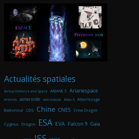
Actualités spatiales
Arianespace
ARIANE 5
Airbus Defence and Space
asteroïde
Atterrissage
astronaute
Atlas 5
Artemis
Chine
CNES
Baikonour
CDS
Crew Dragon
ESA
EVA
Falcon 9
Gaia
Cygnus
Dragon
ISS