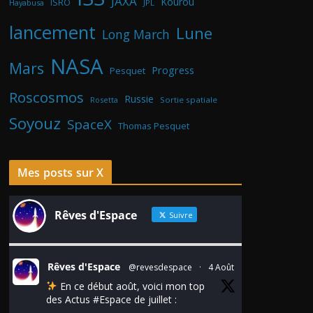
JAXA
Kourou
ISRO
Hayabusa
JPL
lancement
Lune
Long March
NASA
Mars
Progress
Pesquet
Roscosmos
Russie
Rosetta
Sortie spatiale
Soyouz
SpaceX
Thomas Pesquet
Mes posts sur X
Rêves d'Espace
Suivre
Rêves d'Espace
@revesdespace
·
4 Août
En ce début août, voici mon top
des Actus
#Espace
de juillet :