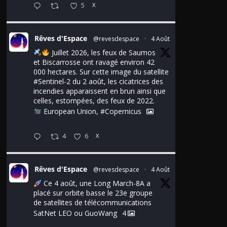
5
X
Rêves d'Espace
@revesdespace
·
4 Août
Juillet 2026, les feux de Saumos
et Biscarrosse ont ravagé environ 42
000 hectares. Sur cette image du satellite
#Sentinel
-2 du 2 août, les cicatrices des
incendies apparaissent en brun ainsi que
celles, estompées, des feux de 2022.
European Union,
#Copernicus
4
6
X
Rêves d'Espace
@revesdespace
·
4 Août
Ce 4 août, une Long March-8A a
placé sur orbite basse le 23e groupe
de satellites de télécommunications
SatNet LEO ou GuoWang
4