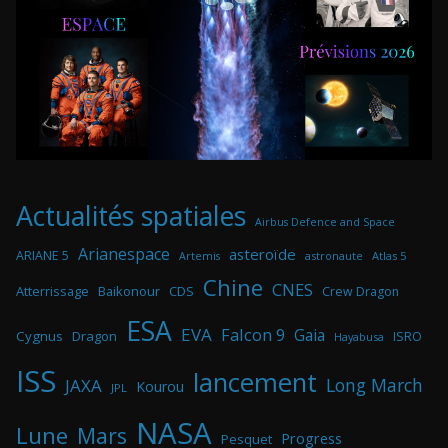
Actualités spatiales
Airbus Defence and Space
Arianespace
asteroïde
ARIANE 5
astronaute
Atlas 5
Artemis
Chine
CNES
Atterrissage
Baikonour
CDS
Crew Dragon
ESA
EVA
Falcon 9
Gaia
Cygnus
Dragon
ISRO
Hayabusa
ISS
lancement
Long March
JAXA
Kourou
JPL
NASA
Lune
Mars
Progress
Pesquet