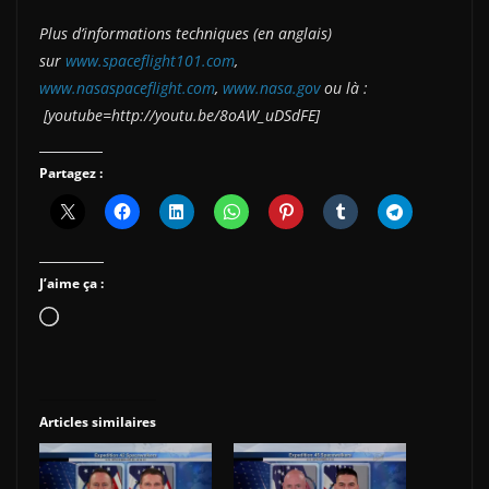
Plus d’informations techniques (en anglais)
sur
www.spaceflight101.com
,
www.nasaspaceflight.com
,
www.nasa.gov
ou là :
[youtube=http://youtu.be/8oAW_uDSdFE]
Partagez :
J’aime ça :
Chargement…
Articles similaires