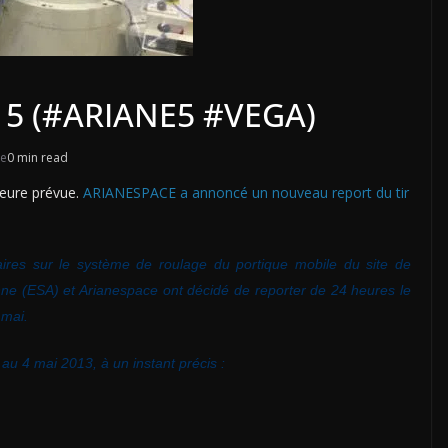
E 5 (#ARIANE5 #VEGA)
ce
0 min read
heure prévue.
ARIANESPACE a annoncé un nouveau report du tir
aires sur le système de roulage du portique mobile du site de
ne (ESA) et Arianespace ont décidé de reporter de 24 heures le
 mai.
au 4 mai 2013, à un instant précis :