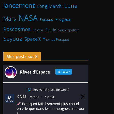
lancement
Lune
Long March
NASA
Mars
Progress
Pesquet
Roscosmos
Russie
Rosetta
Sortie spatiale
Soyouz
SpaceX
Thomas Pesquet
Mes posts sur X
Rêves d'Espace
Suivre
Rêves d'Espace Retweeté
CNES
@cnes
·
5 Août
Pourquoi fait-il souvent plus chaud
en ville que dans les campagnes alentour
?