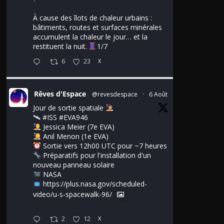
À cause des îlots de chaleur urbains :
bâtiments, routes et surfaces minérales
accumulent la chaleur le jour… et la
restituent la nuit.
1/7
6
23
X
Rêves d'Espace
@revesdespace
·
6 Août
Jour de sortie spatiale
🛰
#ISS
#EVA946
Jessica Meier (7e EVA)
Anil Menon (1e EVA)
Sortie vers 12h00 UTC pour ~7 heures
Préparatifs pour l'installation d'un
nouveau panneau solaire
NASA
https://plus.nasa.gov/scheduled-
video/u-s-spacewalk-96/
2
12
X