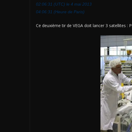
02:06:31 (UTC) le 4 mai 2013
04:06:31 (Heure de Paris)
Ce deuxième tir de VEGA doit lancer 3 satellites 