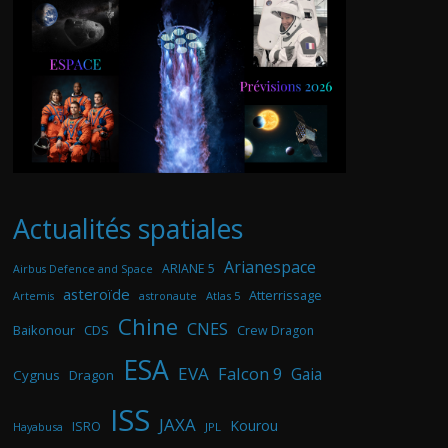
Actualités spatiales
Arianespace
ARIANE 5
Airbus Defence and Space
asteroïde
Atterrissage
astronaute
Atlas 5
Artemis
Chine
CNES
Baikonour
CDS
Crew Dragon
ESA
EVA
Falcon 9
Gaia
Cygnus
Dragon
ISS
JAXA
Kourou
ISRO
Hayabusa
JPL