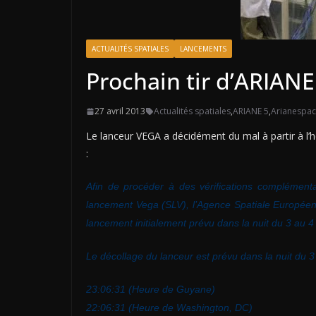
ACTUALITÉS SPATIALES
LANCEMENTS
Prochain tir d’ARIAN
27 avril 2013
Actualités spatiales
,
ARIANE 5
,
Arianespa
Le lanceur VEGA a décidément du mal à partir à l’
:
Afin de procéder à des vérifications complément
lancement Vega (SLV), l’Agence Spatiale Européen
lancement initialement prévu dans la nuit du 3 au 4
Le décollage du lanceur est prévu dans la nuit du 3 
23:06:31 (Heure de Guyane)
22:06:31 (Heure de Washington, DC)