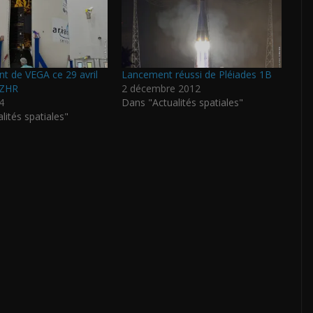
t de VEGA ce 29 avril
Lancement réussi de Pléiades 1B
ZZHR
2 décembre 2012
4
Dans "Actualités spatiales"
lités spatiales"
P
ar
ta
g
er