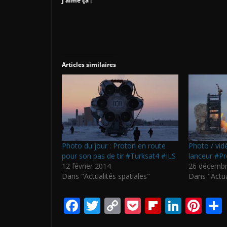
J’aime ça :
Articles similaires
Photo du jour : Proton en route
Photo / vid
pour son pas de tir #Turksat4 #ILS
lanceur #P
12 février 2014
26 décembr
Dans "Actualités spatiales"
Dans "Actua
F
T
C
P
Fli
Li
Pi
ac
w
o
o
p
n
nt