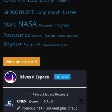
JAXA
Kourou
ISRO
Hayabusa
JPL
lancement
Lune
Long March
NASA
Mars
Progress
Pesquet
Roscosmos
Russie
Rosetta
Sortie spatiale
Soyouz
SpaceX
Thomas Pesquet
Mes posts sur X
Rêves d'Espace
Suivre
Rêves d'Espace Retweeté
CNES
@cnes
·
5 Août
Pourquoi fait-il souvent plus chaud