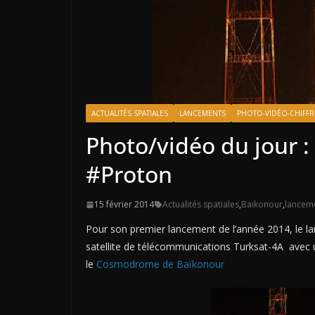
ACTUALITÉS SPATIALES
LANCEMENTS
PHOTO-VIDÉO-CHIFFR
Photo/vidéo du jour :
#Proton
15 février 2014
Actualités spatiales
,
Baikonour
,
lancem
Pour son premier lancement de l’année 2014, le lan
satellite de télécommunications Turksat-4A avec 
le
Cosmodrome de Baïkonour