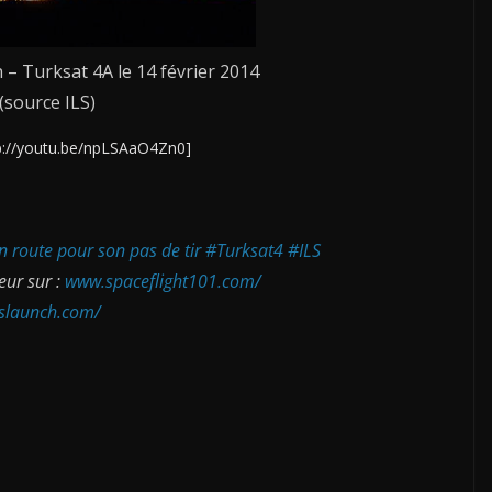
 – Turksat 4A le 14 février 2014
(source ILS)
p://youtu.be/npLSAaO4Zn0]
n route pour son pas de tir #Turksat4 #ILS
eur sur :
www.spaceflight101.com/
lslaunch.com/