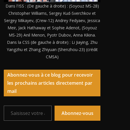
Dans l'ISS : (De gauche à droite) : (Soyouz MS-28)
Christopher Williams, Sergey Kud-Sverchkov et
Sergey Mikayev, (Crew-12) Andrey Fedyaev, Jessica
Meir, Jack Hathaway et Sophie Adenot, (Soyouz
MS-29) Anil Menon, Pyotr Dubov, Anna Kikina.
Dans la CSS (de gauche à droite) : Li Jiaying, Zhu
Yangzhu et Zhang Zhiyuan (Shenzhou-23) (crédit
CMSA)
Abonnez-vous à ce blog pour recevoir
les prochains articles directement par
mail
Saisissez votre adresse e-mail…
Abonnez-vous