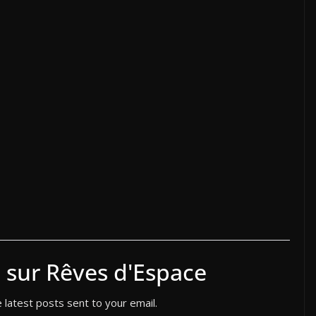
ta
g
er
s sur Rêves d'Espace
 latest posts sent to your email.