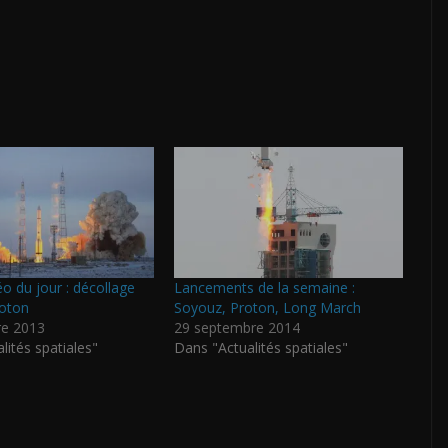
éo du jour : décollage
Lancements de la semaine :
roton
Soyouz, Proton, Long March
e 2013
29 septembre 2014
lités spatiales"
Dans "Actualités spatiales"
P
ar