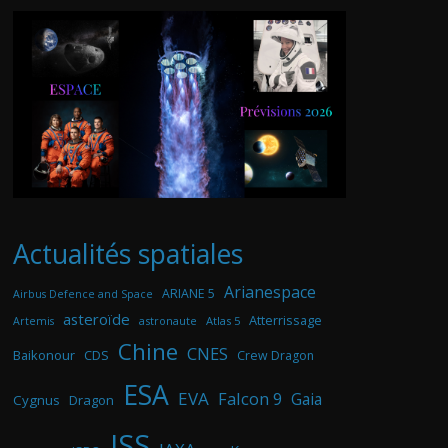
Actualités spatiales
Arianespace
ARIANE 5
Airbus Defence and Space
asteroïde
Atterrissage
astronaute
Atlas 5
Artemis
Chine
CNES
Baikonour
CDS
Crew Dragon
ESA
EVA
Falcon 9
Gaia
Cygnus
Dragon
ISS