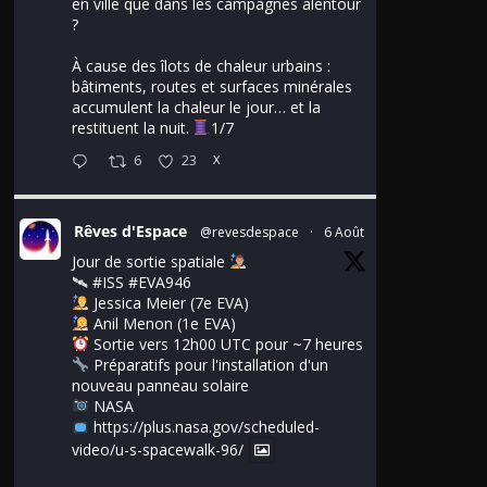
en ville que dans les campagnes alentour
?
À cause des îlots de chaleur urbains :
bâtiments, routes et surfaces minérales
accumulent la chaleur le jour… et la
restituent la nuit.
1/7
6
23
X
Rêves d'Espace
@revesdespace
·
6 Août
Jour de sortie spatiale
🛰
#ISS
#EVA946
Jessica Meier (7e EVA)
Anil Menon (1e EVA)
Sortie vers 12h00 UTC pour ~7 heures
Préparatifs pour l'installation d'un
nouveau panneau solaire
NASA
https://plus.nasa.gov/scheduled-
video/u-s-spacewalk-96/