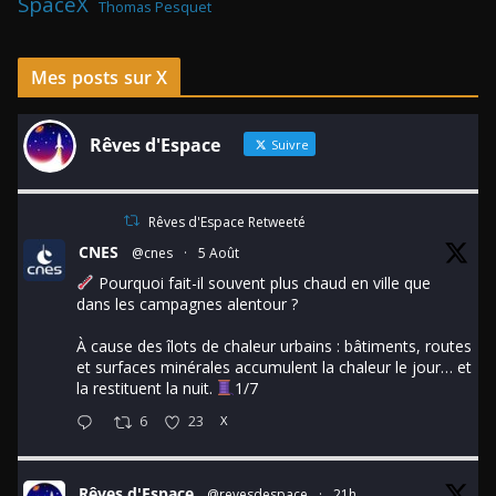
SpaceX
Thomas Pesquet
Mes posts sur X
Rêves d'Espace
Suivre
Rêves d'Espace Retweeté
CNES
@cnes
·
5 Août
Pourquoi fait-il souvent plus chaud en ville que
dans les campagnes alentour ?
À cause des îlots de chaleur urbains : bâtiments, routes
et surfaces minérales accumulent la chaleur le jour… et
la restituent la nuit.
1/7
6
23
X
Rêves d'Espace
@revesdespace
·
21h