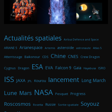
Actualités spatiales
Airbus Defence and Space
Arianespace
asteroïde
ARIANE 5
astronaute
Atlas 5
Artemis
Chine
CNES
Atterrissage
Baikonour
CDS
Crew Dragon
ESA
EVA
Falcon 9
Gaia
Cygnus
Dragon
ISRO
Hayabusa
ISS
lancement
Long March
JAXA
Kourou
JPL
NASA
Lune
Mars
Progress
Pesquet
Soyouz
Roscosmos
Russie
Rosetta
Sortie spatiale