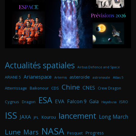
Actualités spatiales
Airbus Defence and Space
Arianespace
asteroïde
ARIANE 5
astronaute
Atlas 5
Artemis
Chine
CNES
Atterrissage
Baikonour
CDS
Crew Dragon
ESA
EVA
Falcon 9
Gaia
Cygnus
Dragon
ISRO
Hayabusa
ISS
lancement
Long March
JAXA
Kourou
JPL
NASA
Lune
Mars
Progress
Pesquet