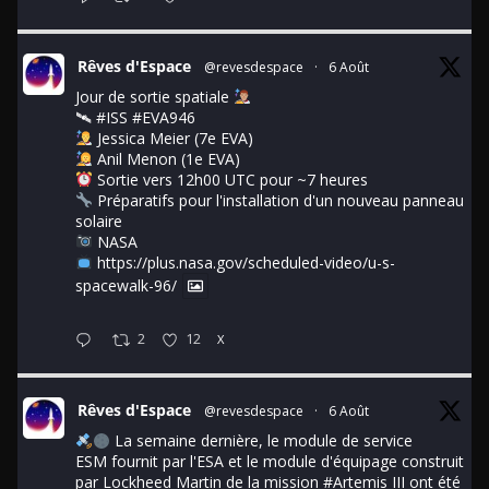
Rêves d'Espace
@revesdespace
·
6 Août
Jour de sortie spatiale
🛰
#ISS
#EVA946
Jessica Meier (7e EVA)
Anil Menon (1e EVA)
Sortie vers 12h00 UTC pour ~7 heures
Préparatifs pour l'installation d'un nouveau panneau
solaire
NASA
https://plus.nasa.gov/scheduled-video/u-s-
spacewalk-96/
2
12
X
Rêves d'Espace
@revesdespace
·
6 Août
La semaine dernière, le module de service
ESM fournit par l'ESA et le module d'équipage construit
par Lockheed Martin de la mission
#Artemis
III ont été