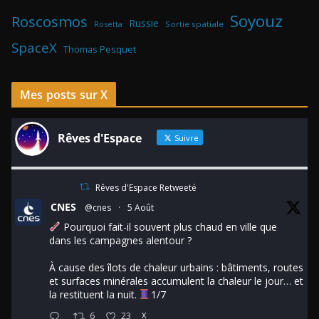
Soyouz
Roscosmos
Russie
Rosetta
Sortie spatiale
SpaceX
Thomas Pesquet
Mes posts sur X
Rêves d'Espace
Suivre
Rêves d'Espace Retweeté
CNES
@cnes
·
5 Août
Pourquoi fait-il souvent plus chaud en ville que
dans les campagnes alentour ?
À cause des îlots de chaleur urbains : bâtiments, routes
et surfaces minérales accumulent la chaleur le jour… et
la restituent la nuit.
1/7
6
23
X