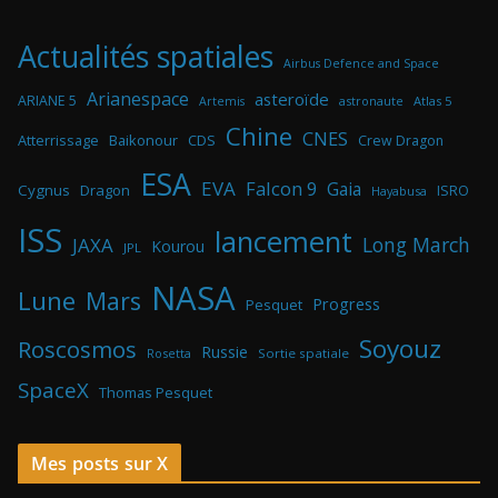
Actualités spatiales
Airbus Defence and Space
Arianespace
asteroïde
ARIANE 5
astronaute
Atlas 5
Artemis
Chine
CNES
Atterrissage
Baikonour
CDS
Crew Dragon
ESA
EVA
Falcon 9
Gaia
Cygnus
Dragon
ISRO
Hayabusa
ISS
lancement
Long March
JAXA
Kourou
JPL
NASA
Lune
Mars
Progress
Pesquet
Soyouz
Roscosmos
Russie
Rosetta
Sortie spatiale
SpaceX
Thomas Pesquet
Mes posts sur X