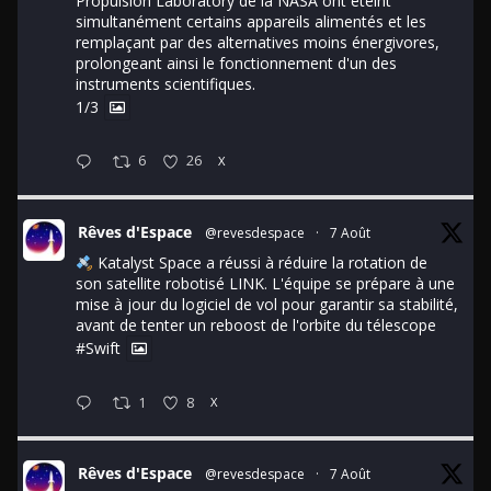
Propulsion Laboratory de la NASA ont éteint
simultanément certains appareils alimentés et les
remplaçant par des alternatives moins énergivores,
prolongeant ainsi le fonctionnement d'un des
instruments scientifiques.
1/3
6
26
X
Rêves d'Espace
@revesdespace
·
7 Août
Katalyst Space a réussi à réduire la rotation de
son satellite robotisé LINK. L'équipe se prépare à une
mise à jour du logiciel de vol pour garantir sa stabilité,
avant de tenter un reboost de l'orbite du télescope
#Swift
1
8
X
Rêves d'Espace
@revesdespace
·
7 Août