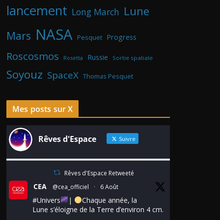
lancement
Lune
Long March
NASA
Mars
Progress
Pesquet
Roscosmos
Russie
Rosetta
Sortie spatiale
Soyouz
SpaceX
Thomas Pesquet
Mes posts sur X
Rêves d'Espace
Suivre
Rêves d'Espace Retweeté
CEA
@cea_officiel
·
6 Août
#Univers
|
Chaque année, la
Lune s’éloigne de la Terre d’environ 4 cm.