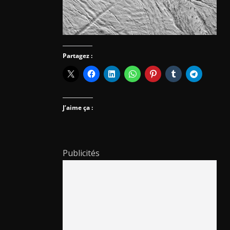
Partagez :
J’aime ça :
Publicités