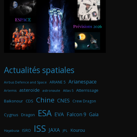
Actualités spatiales
Arianespace
ARIANE 5
Airbus Defence and Space
asteroïde
Atterrissage
astronaute
Atlas 5
Artemis
Chine
CNES
Baikonour
CDS
Crew Dragon
ESA
EVA
Falcon 9
Gaia
Cygnus
Dragon
ISS
JAXA
Kourou
ISRO
Hayabusa
JPL