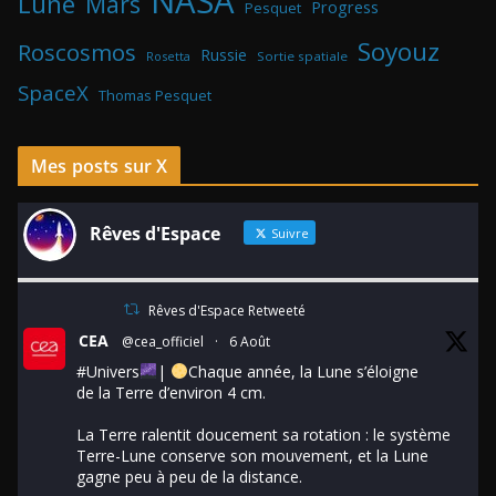
NASA
Lune
Mars
Progress
Pesquet
Soyouz
Roscosmos
Russie
Rosetta
Sortie spatiale
SpaceX
Thomas Pesquet
Mes posts sur X
Rêves d'Espace
Suivre
Rêves d'Espace Retweeté
CEA
@cea_officiel
·
6 Août
#Univers
|
Chaque année, la Lune s’éloigne
de la Terre d’environ 4 cm.
La Terre ralentit doucement sa rotation : le système
Terre-Lune conserve son mouvement, et la Lune
gagne peu à peu de la distance.