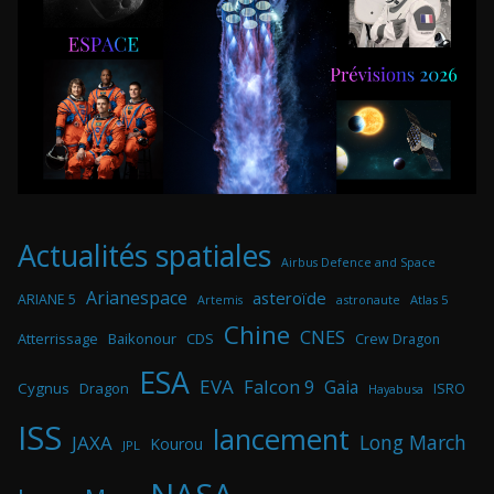
Actualités spatiales
Airbus Defence and Space
Arianespace
asteroïde
ARIANE 5
astronaute
Atlas 5
Artemis
Chine
CNES
Atterrissage
Baikonour
CDS
Crew Dragon
ESA
EVA
Falcon 9
Gaia
Cygnus
Dragon
ISRO
Hayabusa
ISS
lancement
Long March
JAXA
Kourou
JPL