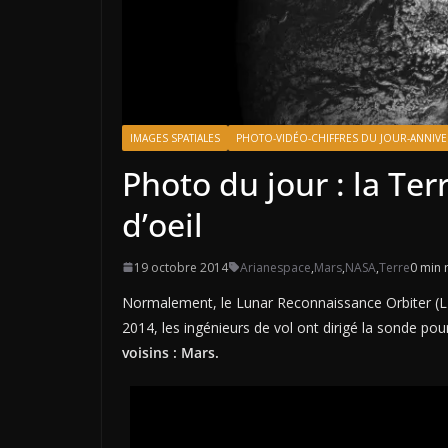
IMAGES SPATIALES
PHOTO-VIDÉO-CHIFFRES DU JOUR-ANNIVE
Photo du jour : la Ter
d’oeil
19 octobre 2014
Arianespace
,
Mars
,
NASA
,
Terre
0 min 
Normalement, le Lunar Reconnaissance Orbiter (LR
2014, les ingénieurs de vol ont dirigé la sonde pou
voisins : Mars.