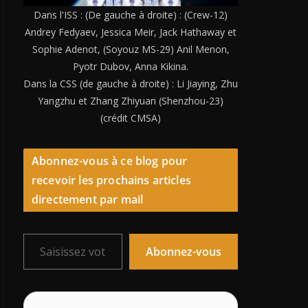
Dans l'ISS : (De gauche à droite) : (Crew-12)
Andrey Fedyaev, Jessica Meir, Jack Hathaway et
Sophie Adenot, (Soyouz MS-29) Anil Menon,
Pyotr Dubov, Anna Kikina.
Dans la CSS (de gauche à droite) : Li Jiaying, Zhu
Yangzhu et Zhang Zhiyuan (Shenzhou-23)
(crédit CMSA)
Abonnez-vous à ce blog pour
recevoir les prochains articles
directement par mail
Saisissez votre adresse e-mail…
Abonnez-vous