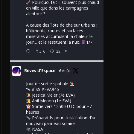
Pourquoi fait-il souvent plus chaud
en ville que dans les campagnes
alentour ?
À cause des îlots de chaleur urbains :
bâtiments, routes et surfaces
minérales accumulent la chaleur le
jour… et la restituent la nuit.
1/7
6
23
X
Rêves d'Espace
6 Août
Jour de sortie spatiale
🛰
#ISS
#EVA946
Jessica Meier (7e EVA)
Anil Menon (1e EVA)
Sortie vers 12h00 UTC pour ~7
heures
Préparatifs pour l'installation d'un
nouveau panneau solaire
NASA