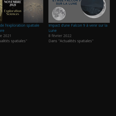
 de l’exploration spatiale
Impact d’une Falcon 9 à venir sur la
bre
Lune
e 2021
8 février 2022
alités spatiales"
Dans "Actualités spatiales"
P
ar
ta
g
er