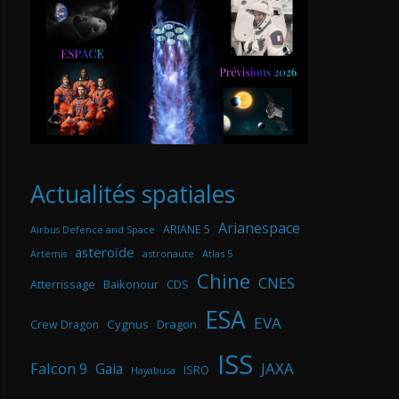
Actualités spatiales
Arianespace
ARIANE 5
Airbus Defence and Space
asteroïde
astronaute
Atlas 5
Artemis
Chine
CNES
Atterrissage
Baikonour
CDS
ESA
EVA
Cygnus
Dragon
Crew Dragon
ISS
Falcon 9
JAXA
Gaia
ISRO
Hayabusa