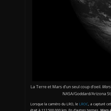
La Terre et Mars d’un seul coup d’oeil.
Mars 
NASA/Goddard/Arizona Sta
Lorsque la caméro du LRO, le
LROC
, a capturé ce
était à 112.500.000 km. En d’autres termes,
Mars é