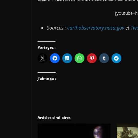
[youtube=h
Sources :
earthobservatory.nasa.gov
et
Two
Partagez :
J’aime ça :
Articles similaires