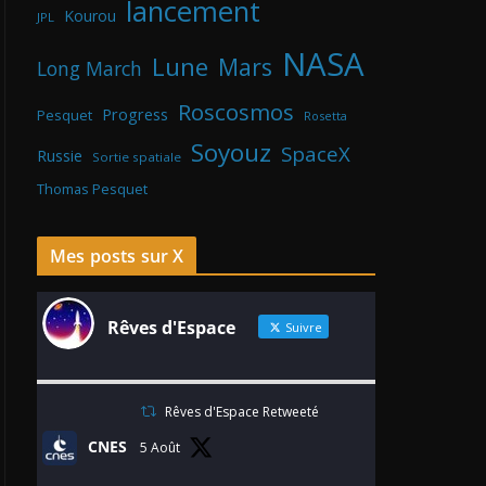
lancement
Kourou
JPL
NASA
Lune
Mars
Long March
Roscosmos
Progress
Pesquet
Rosetta
Soyouz
SpaceX
Russie
Sortie spatiale
Thomas Pesquet
Mes posts sur X
Rêves d'Espace
Suivre
Rêves d'Espace Retweeté
CNES
5 Août