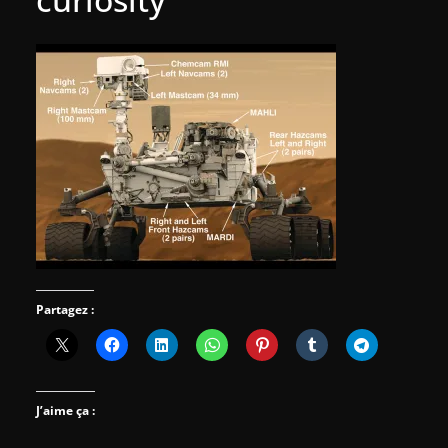
Partagez :
J’aime ça :