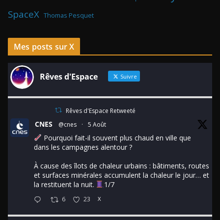
SpaceX
Thomas Pesquet
Mes posts sur X
Rêves d'Espace
Suivre
Rêves d'Espace Retweeté
CNES
@cnes
·
5 Août
Pourquoi fait-il souvent plus chaud en ville que
dans les campagnes alentour ?
À cause des îlots de chaleur urbains : bâtiments, routes
et surfaces minérales accumulent la chaleur le jour… et
la restituent la nuit.
1/7
6
23
X