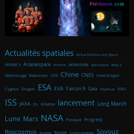
Actualités spatiales
Airbus Defence and Space
Arianespace
asteroïde
ARIANE 5
astronaute
Atlas 5
Artemis
Chine
CNES
Atterrissage
Baikonour
CDS
Crew Dragon
ESA
EVA
Falcon 9
Gaia
Cygnus
Dragon
ISRO
Hayabusa
ISS
lancement
Long March
JAXA
Kourou
JPL
NASA
Lune
Mars
Progress
Pesquet
Soyouz
Roscosmos
Russie
Rosetta
Sortie spatiale