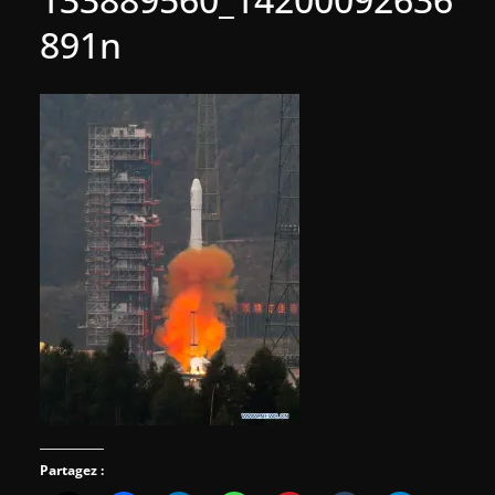
891n
Partagez :