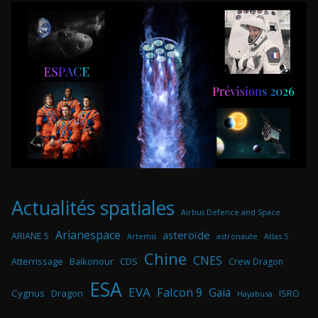
Actualités spatiales
Airbus Defence and Space
Arianespace
asteroïde
ARIANE 5
astronaute
Atlas 5
Artemis
Chine
CNES
Atterrissage
Baikonour
CDS
Crew Dragon
ESA
EVA
Falcon 9
Gaia
Cygnus
Dragon
ISRO
Hayabusa