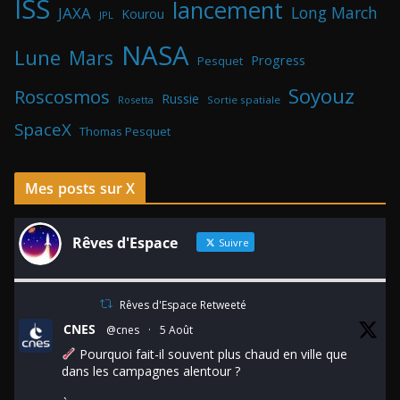
ISS
lancement
Long March
JAXA
Kourou
JPL
NASA
Lune
Mars
Progress
Pesquet
Soyouz
Roscosmos
Russie
Rosetta
Sortie spatiale
SpaceX
Thomas Pesquet
Mes posts sur X
Rêves d'Espace
Suivre
Rêves d'Espace Retweeté
CNES
@cnes
·
5 Août
Pourquoi fait-il souvent plus chaud en ville que
dans les campagnes alentour ?