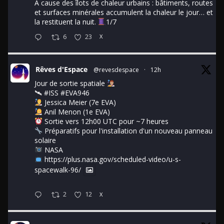
À cause des îlots de chaleur urbains : bâtiments, routes
et surfaces minérales accumulent la chaleur le jour… et
la restituent la nuit.
1/7
6
23
X
Rêves d'Espace
@revesdespace
·
12h
Jour de sortie spatiale
🛰
#ISS
#EVA946
Jessica Meier (7e EVA)
Anil Menon (1e EVA)
Sortie vers 12h00 UTC pour ~7 heures
Préparatifs pour l'installation d'un nouveau panneau
solaire
NASA
https://plus.nasa.gov/scheduled-video/u-s-
spacewalk-96/
2
12
X