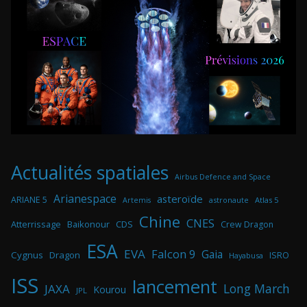
Actualités spatiales
Airbus Defence and Space
Arianespace
asteroïde
ARIANE 5
astronaute
Atlas 5
Artemis
Chine
CNES
Atterrissage
Baikonour
CDS
Crew Dragon
ESA
EVA
Falcon 9
Gaia
Cygnus
Dragon
ISRO
Hayabusa
ISS
lancement
Long March
JAXA
Kourou
JPL