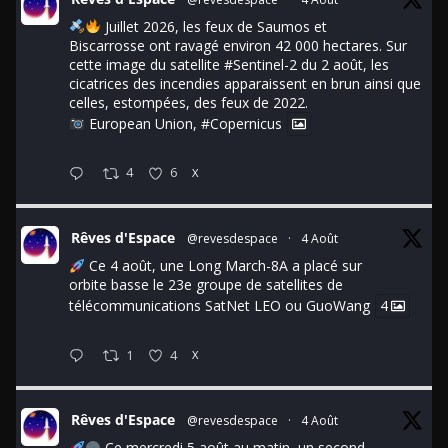
Juillet 2026, les feux de Saumos et
Biscarrosse ont ravagé environ 42 000 hectares. Sur
cette image du satellite
#Sentinel
-2 du 2 août, les
cicatrices des incendies apparaissent en brun ainsi que
celles, estompées, des feux de 2022.
European Union,
#Copernicus
4
6
X
Rêves d'Espace
@revesdespace
·
4 Août
Ce 4 août, une Long March-8A a placé sur
orbite basse le 23e groupe de satellites de
télécommunications SatNet LEO ou GuoWang
4
1
4
X
Rêves d'Espace
@revesdespace
·
4 Août
Ce mercredi 5 août au matin, un second