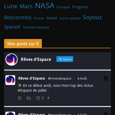
NASA
Lune
Mars
Progress
Pesquet
Soyouz
Roscosmos
Russie
Rosetta
Sortie spatiale
SpaceX
Thomas Pesquet
Mes posts sur X
Rêves d'Espace
Suivre
Rêves d'Espace
@revesdespace
·
4 Août
En ce début août, voici mon top des Actus
#Espace
de juillet :
5
X
Rêves d'Espace
@revesdespace
·
4 Août