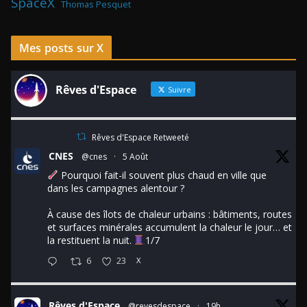
SpaceX
Thomas Pesquet
Mes posts sur X
Rêves d'Espace
Suivre
Rêves d'Espace Retweeté
CNES
@cnes
·
5 Août
Pourquoi fait-il souvent plus chaud en ville que
dans les campagnes alentour ?
À cause des îlots de chaleur urbains : bâtiments, routes
et surfaces minérales accumulent la chaleur le jour… et
la restituent la nuit.
1/7
6
23
X
Rêves d'Espace
@revesdespace
·
19h