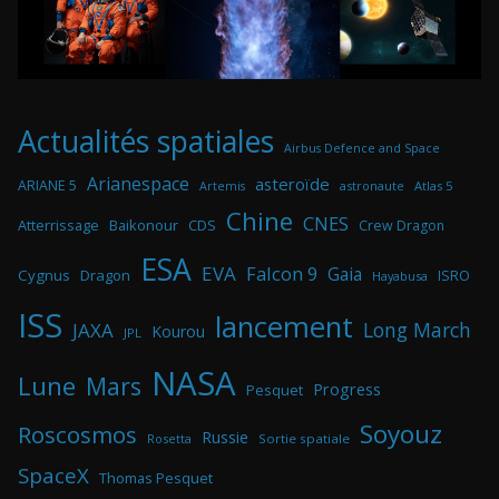
Actualités spatiales
Airbus Defence and Space
Arianespace
asteroïde
ARIANE 5
astronaute
Atlas 5
Artemis
Chine
CNES
Atterrissage
Baikonour
CDS
Crew Dragon
ESA
EVA
Falcon 9
Gaia
Cygnus
Dragon
ISRO
Hayabusa
ISS
lancement
Long March
JAXA
Kourou
JPL
NASA
Lune
Mars
Progress
Pesquet
Soyouz
Roscosmos
Russie
Rosetta
Sortie spatiale
SpaceX
Thomas Pesquet