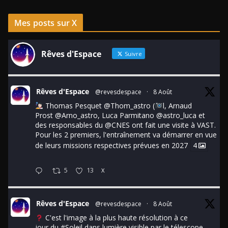
Mes posts sur X
Rêves d'Espace
Suivre
Rêves d'Espace
@revesdespace
·
8 Août
Thomas Pesquet
@Thom_astro
(
l, Arnaud
Prost
@Arno_astro
, Luca Parmitano
@astro_luca
et
des responsables du
@CNES
ont fait une visite à VAST.
Pour les 2 premiers, l'entraînement va démarrer en vue
de leurs missions respectives prévues en 2027
4
5
13
X
Rêves d'Espace
@revesdespace
·
8 Août
C'est l'image à la plus haute résolution à ce
jour du
#Soleil
dans lumière visible par le télescope