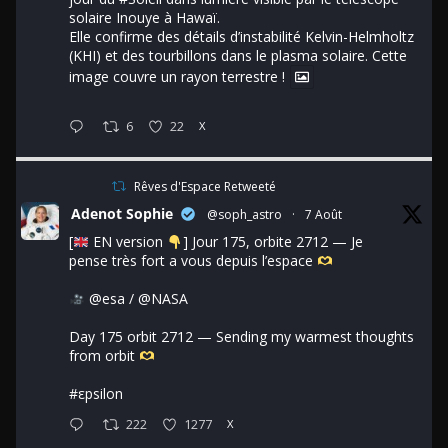
solaire Inouye à Hawaï.
Elle confirme des détails d’instabilité Kelvin-Helmholtz
(KHI) et des tourbillons dans le plasma solaire. Cette
image couvre un rayon terrestre !
6
22
X
Rêves d'Espace Retweeté
Adenot Sophie
@soph_astro
·
7 Août
[
EN version
] Jour 175, orbite 2712 — Je
pense très fort a vous depuis l’espace
@esa
/
@NASA
Day 175 orbit 2712 — Sending my warmest thoughts
from orbit
#εpsilon
222
1277
X