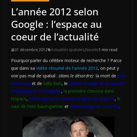
L’année 2012 selon
Google : l’espace au
coeur de l’actualité
31 décembre 2012
Actualités spatiales
,
Navette
1 min read
Pourquoi parler du célèbre moteur de recherche ? Parce
que dans sa
vidéo résumé de l’année 2012
, on peut y
voir pas mal de spatial :
(dans le désordre)
la mort de
Neil
Amstrong
et de
Sally Ride
, le
dernier voyage de la navette
Endeavour à Los Angeles
,
la première chinoise dans
l’espace
,
l’arrimage de la capsule Dragon de Space-X
,
le
saut de Felix Baumgartner
et
l’atterrissage de Curiosity
.