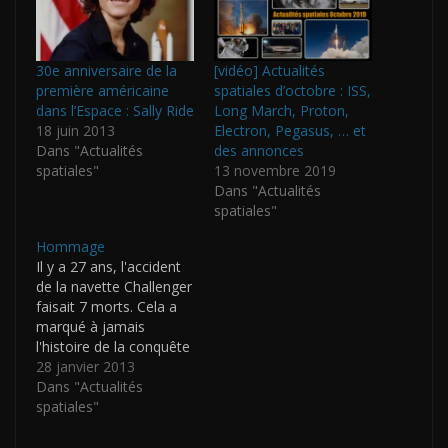
30e anniversaire de la
[vidéo] Actualités
première américaine
spatiales d’octobre : ISS,
dans l’Espace : Sally Ride
Long March, Proton,
18 juin 2013
Electron, Pegasus, … et
Dans "Actualités
des annonces
spatiales"
13 novembre 2019
Dans "Actualités
spatiales"
Hommage
Il y a 27 ans, l'accident
de la navette Challenger
faisait 7 morts. Cela a
marqué à jamais
l'histoire de la conquête
spatiale. Je m'en
28 janvier 2013
souviens comme si
Dans "Actualités
c'était hier. God bless
spatiales"
you astronauts