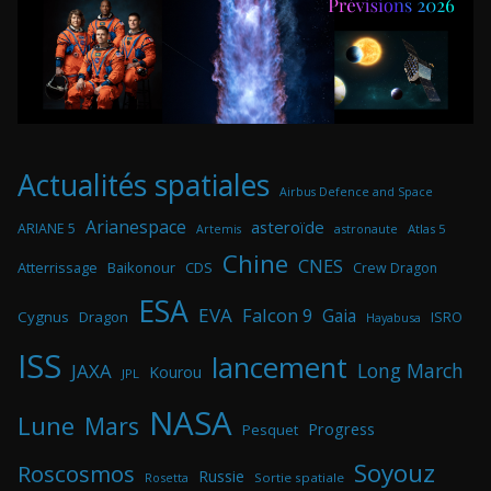
Actualités spatiales
Airbus Defence and Space
Arianespace
asteroïde
ARIANE 5
astronaute
Atlas 5
Artemis
Chine
CNES
Atterrissage
Baikonour
CDS
Crew Dragon
ESA
EVA
Falcon 9
Gaia
Cygnus
Dragon
ISRO
Hayabusa
ISS
lancement
Long March
JAXA
Kourou
JPL
NASA
Lune
Mars
Progress
Pesquet
Soyouz
Roscosmos
Russie
Rosetta
Sortie spatiale