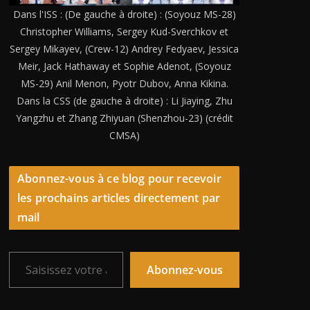
Dans l'ISS : (De gauche à droite) : (Soyouz MS-28)
Christopher Williams, Sergey Kud-Sverchkov et
Sergey Mikayev, (Crew-12) Andrey Fedyaev, Jessica
Meir, Jack Hathaway et Sophie Adenot, (Soyouz
MS-29) Anil Menon, Pyotr Dubov, Anna Kikina.
Dans la CSS (de gauche à droite) : Li Jiaying, Zhu
Yangzhu et Zhang Zhiyuan (Shenzhou-23) (crédit
CMSA)
Abonnez-vous à ce blog pour recevoir
les prochains articles directement par
mail
Saisissez votre adresse e-mail…
Abonnez-vous