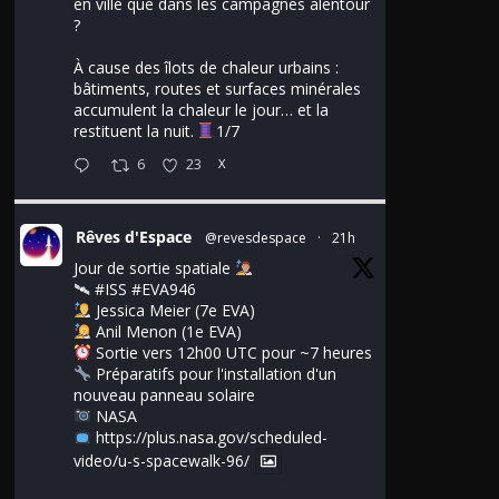
en ville que dans les campagnes alentour
?
À cause des îlots de chaleur urbains :
bâtiments, routes et surfaces minérales
accumulent la chaleur le jour… et la
restituent la nuit.
1/7
6
23
X
Rêves d'Espace
@revesdespace
·
21h
Jour de sortie spatiale
🛰
#ISS
#EVA946
Jessica Meier (7e EVA)
Anil Menon (1e EVA)
Sortie vers 12h00 UTC pour ~7 heures
Préparatifs pour l'installation d'un
nouveau panneau solaire
NASA
https://plus.nasa.gov/scheduled-
video/u-s-spacewalk-96/