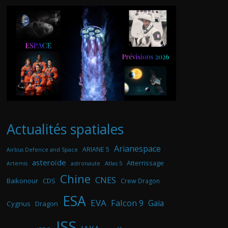
Actualités spatiales
Arianespace
ARIANE 5
Airbus Defence and Space
asteroïde
Atterrissage
astronaute
Atlas 5
Artemis
Chine
CNES
Baikonour
CDS
Crew Dragon
ESA
EVA
Falcon 9
Gaia
Cygnus
Dragon
ISS