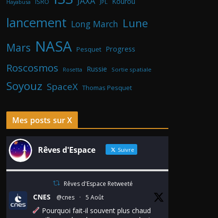
JAXA
Kourou
ISRO
Hayabusa
JPL
lancement
Lune
Long March
NASA
Mars
Progress
Pesquet
Roscosmos
Russie
Rosetta
Sortie spatiale
Soyouz
SpaceX
Thomas Pesquet
Mes posts sur X
Rêves d'Espace
Suivre
Rêves d'Espace Retweeté
CNES
@cnes
·
5 Août
Pourquoi fait-il souvent plus chaud