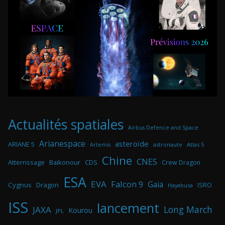
Actualités spatiales
Airbus Defence and Space
Arianespace
asteroïde
ARIANE 5
astronaute
Atlas 5
Artemis
Chine
CNES
Atterrissage
Baikonour
CDS
Crew Dragon
ESA
EVA
Falcon 9
Gaia
Cygnus
Dragon
ISRO
Hayabusa
ISS
lancement
Long March
JAXA
Kourou
JPL