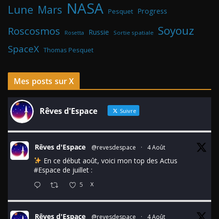
NASA
Lune
Mars
Progress
Pesquet
Soyouz
Roscosmos
Russie
Rosetta
Sortie spatiale
SpaceX
Thomas Pesquet
Mes posts sur X
Rêves d'Espace
Suivre
Rêves d'Espace
@revesdespace
·
4 Août
En ce début août, voici mon top des Actus
#Espace
de juillet :
5
X
Rêves d'Espace
@revesdespace
·
4 Août