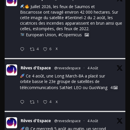
Juillet 2026, les feux de Saumos et
Biscarrosse ont ravagé environ 42 000 hectares. Sur
cette image du satellite
#Sentinel
-2 du 2 août, les
cicatrices des incendies apparaissent en brun ainsi que
celles, estompées, des feux de 2022.
European Union,
#Copernicus
4
6
X
Rêves d'Espace
@revesdespace
·
4 Août
Ce 4 août, une Long March-8A a placé sur
orbite basse le 23e groupe de satellites de
télécommunications SatNet LEO ou GuoWang
4
1
4
X
Rêves d'Espace
@revesdespace
·
4 Août
Ce mercredi 5 août au matin, un second