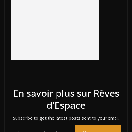
o
Li
ar
dI
st
er
o
n
d
n
k
k
En savoir plus sur Rêves
d'Espace
Subscribe to get the latest posts sent to your email.
Saisissez votre adresse e-mail…