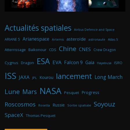
Actualités spatiales
Airbus Defence and Space
Arianespace
asteroïde
ARIANE 5
astronaute
Atlas 5
Artemis
Chine
CNES
Atterrissage
Baikonour
CDS
Crew Dragon
ESA
EVA
Falcon 9
Gaia
Cygnus
Dragon
ISRO
Hayabusa
ISS
lancement
Long March
JAXA
Kourou
JPL
NASA
Lune
Mars
Progress
Pesquet
Soyouz
Roscosmos
Russie
Rosetta
Sortie spatiale
SpaceX
Thomas Pesquet