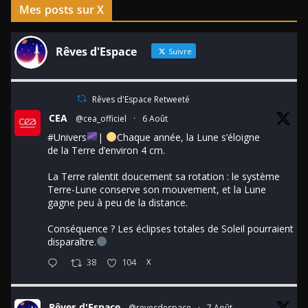
Mes posts sur X
Rêves d'Espace
Suivre
Rêves d'Espace Retweeté
CEA
@cea_officiel
·
6 Août
#Univers
|
Chaque année, la Lune s’éloigne
de la Terre d’environ 4 cm.
La Terre ralentit doucement sa rotation : le système
Terre-Lune conserve son mouvement, et la Lune
gagne peu à peu de la distance.
Conséquence ? Les éclipses totales de Soleil pourraient
disparaître.
38
104
X
Rêves d'Espace
@revesdespace
·
7 Août