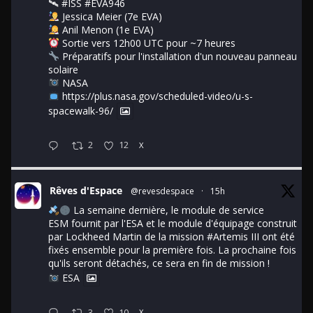
🛰
#ISS
#EVA946
Jessica Meier (7e EVA)
Anil Menon (1e EVA)
Sortie vers 12h00 UTC pour ~7 heures
Préparatifs pour l'installation d'un nouveau panneau
solaire
NASA
https://plus.nasa.gov/scheduled-video/u-s-
spacewalk-96/
2
12
X
Rêves d'Espace
@revesdespace
·
15h
La semaine dernière, le module de service
ESM fournit par l'ESA et le module d'équipage construit
par Lockheed Martin de la mission
#Artemis
III ont été
fixés ensemble pour la première fois. La prochaine fois
qu'ils seront détachés, ce sera en fin de mission !
ESA
3
10
X