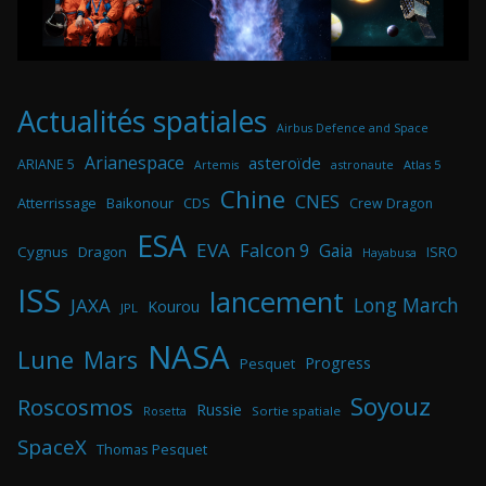
Actualités spatiales
Airbus Defence and Space
Arianespace
asteroïde
ARIANE 5
astronaute
Atlas 5
Artemis
Chine
CNES
Atterrissage
Baikonour
CDS
Crew Dragon
ESA
EVA
Falcon 9
Gaia
Cygnus
Dragon
ISRO
Hayabusa
ISS
lancement
Long March
JAXA
Kourou
JPL
NASA
Lune
Mars
Progress
Pesquet
Soyouz
Roscosmos
Russie
Rosetta
Sortie spatiale
SpaceX
Thomas Pesquet