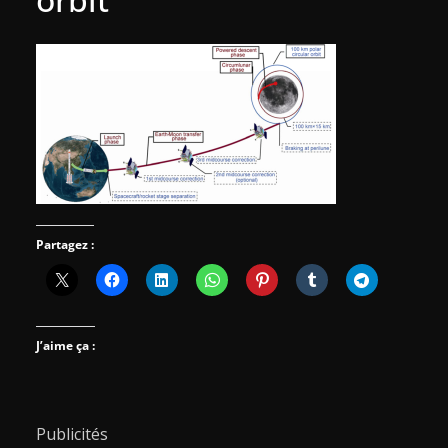
Partagez :
J’aime ça :
Publicités