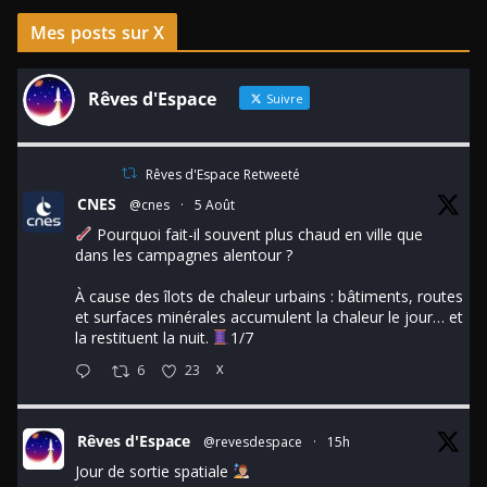
Mes posts sur X
Rêves d'Espace
Suivre
Rêves d'Espace Retweeté
CNES
@cnes
·
5 Août
Pourquoi fait-il souvent plus chaud en ville que
dans les campagnes alentour ?
À cause des îlots de chaleur urbains : bâtiments, routes
et surfaces minérales accumulent la chaleur le jour… et
la restituent la nuit.
1/7
6
23
X
Rêves d'Espace
@revesdespace
·
15h
Jour de sortie spatiale