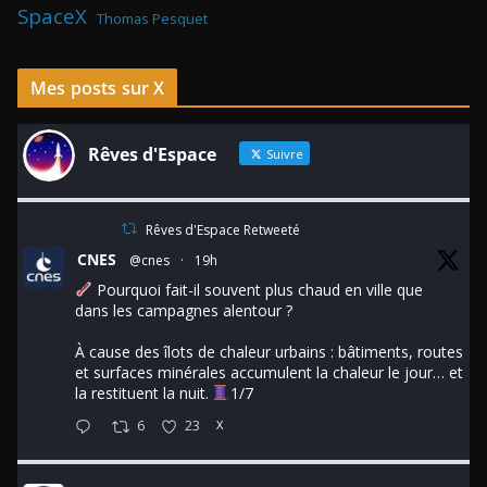
SpaceX
Thomas Pesquet
Mes posts sur X
Rêves d'Espace
Suivre
Rêves d'Espace Retweeté
CNES
@cnes
·
19h
Pourquoi fait-il souvent plus chaud en ville que
dans les campagnes alentour ?
À cause des îlots de chaleur urbains : bâtiments, routes
et surfaces minérales accumulent la chaleur le jour… et
la restituent la nuit.
1/7
6
23
X