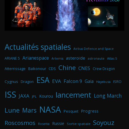
Actualités spatiales
Airbus Defence and Space
Arianespace
asteroïde
ARIANE 5
astronaute
Atlas 5
Artemis
Chine
CNES
Atterrissage
Baikonour
CDS
Crew Dragon
ESA
EVA
Falcon 9
Gaia
Cygnus
Dragon
ISRO
Hayabusa
ISS
lancement
Long March
JAXA
Kourou
JPL
NASA
Lune
Mars
Progress
Pesquet
Soyouz
Roscosmos
Russie
Rosetta
Sortie spatiale