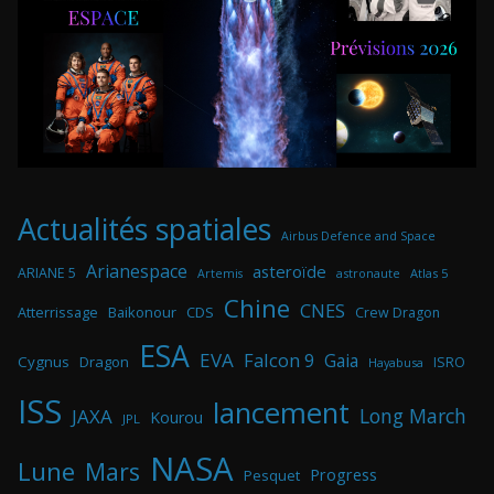
Actualités spatiales
Airbus Defence and Space
Arianespace
asteroïde
ARIANE 5
astronaute
Atlas 5
Artemis
Chine
CNES
Atterrissage
Baikonour
CDS
Crew Dragon
ESA
EVA
Falcon 9
Gaia
Cygnus
Dragon
ISRO
Hayabusa
ISS
lancement
Long March
JAXA
Kourou
JPL
NASA
Lune
Mars
Progress
Pesquet