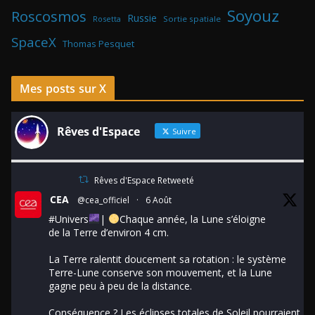
Soyouz
Roscosmos
Russie
Rosetta
Sortie spatiale
SpaceX
Thomas Pesquet
Mes posts sur X
Rêves d'Espace
Suivre
Rêves d'Espace Retweeté
CEA
@cea_officiel
·
6 Août
#Univers
|
Chaque année, la Lune s’éloigne
de la Terre d’environ 4 cm.
La Terre ralentit doucement sa rotation : le système
Terre-Lune conserve son mouvement, et la Lune
gagne peu à peu de la distance.
Conséquence ? Les éclipses totales de Soleil pourraient