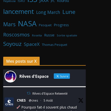
JAXA
Kourou
ISRO
Hayabusa
JPL
lancement
Lune
Long March
NASA
Mars
Progress
Pesquet
Roscosmos
Russie
Rosetta
Sortie spatiale
Soyouz
SpaceX
Thomas Pesquet
Mes posts sur X
Rêves d'Espace
Suivre
Rêves d'Espace Retweeté
CNES
@cnes
·
5 Août
Pourquoi fait-il souvent plus chaud