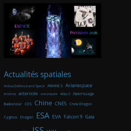
Actualités spatiales
Arianespace
ARIANE 5
Airbus Defence and Space
asteroïde
Atterrissage
astronaute
Atlas 5
Artemis
Chine
CNES
Baikonour
CDS
Crew Dragon
ESA
EVA
Falcon 9
Gaia
Cygnus
Dragon
ISS