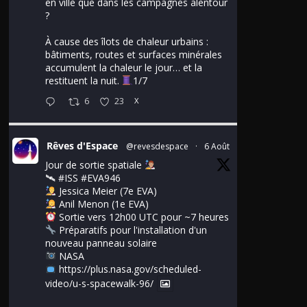
en ville que dans les campagnes alentour
?
À cause des îlots de chaleur urbains :
bâtiments, routes et surfaces minérales
accumulent la chaleur le jour… et la
restituent la nuit.
1/7
6
23
X
Rêves d'Espace
@revesdespace
·
6 Août
Jour de sortie spatiale
🛰
#ISS
#EVA946
Jessica Meier (7e EVA)
Anil Menon (1e EVA)
Sortie vers 12h00 UTC pour ~7 heures
Préparatifs pour l'installation d'un
nouveau panneau solaire
NASA
https://plus.nasa.gov/scheduled-
video/u-s-spacewalk-96/