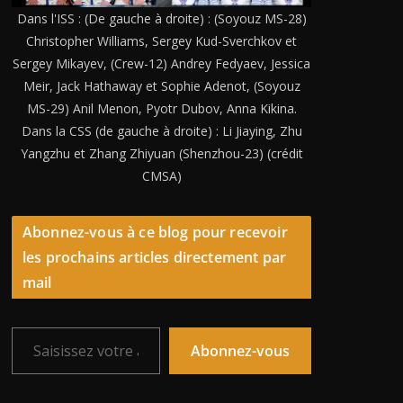
Dans l'ISS : (De gauche à droite) : (Soyouz MS-28)
Christopher Williams, Sergey Kud-Sverchkov et
Sergey Mikayev, (Crew-12) Andrey Fedyaev, Jessica
Meir, Jack Hathaway et Sophie Adenot, (Soyouz
MS-29) Anil Menon, Pyotr Dubov, Anna Kikina.
Dans la CSS (de gauche à droite) : Li Jiaying, Zhu
Yangzhu et Zhang Zhiyuan (Shenzhou-23) (crédit
CMSA)
Abonnez-vous à ce blog pour recevoir
les prochains articles directement par
mail
Saisissez votre adresse e-mail…
Abonnez-vous