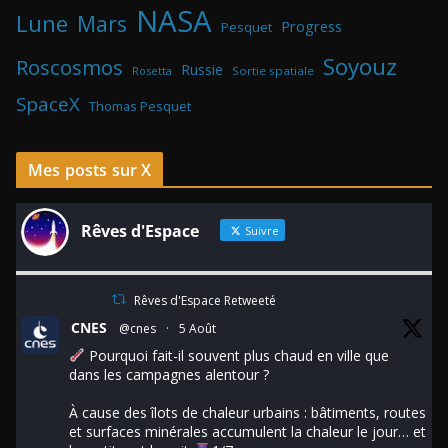
NASA
Lune
Mars
Progress
Pesquet
Soyouz
Roscosmos
Russie
Rosetta
Sortie spatiale
SpaceX
Thomas Pesquet
Mes posts sur X
Rêves d'Espace
Suivre
Rêves d'Espace Retweeté
CNES
@cnes
·
5 Août
Pourquoi fait-il souvent plus chaud en ville que
dans les campagnes alentour ?
À cause des îlots de chaleur urbains : bâtiments, routes
et surfaces minérales accumulent la chaleur le jour… et