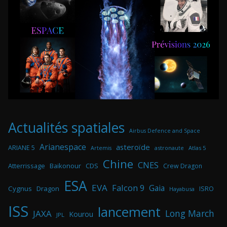
Actualités spatiales
Airbus Defence and Space
Arianespace
asteroïde
ARIANE 5
astronaute
Atlas 5
Artemis
Chine
CNES
Atterrissage
Baikonour
CDS
Crew Dragon
ESA
EVA
Falcon 9
Gaia
Cygnus
Dragon
ISRO
Hayabusa
ISS
lancement
Long March
JAXA
Kourou
JPL