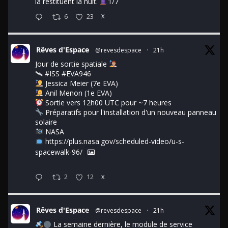
la restituent la nuit.
1/7
6
23
X
Rêves d'Espace
@revesdespace
·
21h
Jour de sortie spatiale
🛰
#ISS
#EVA946
Jessica Meier (7e EVA)
Anil Menon (1e EVA)
Sortie vers 12h00 UTC pour ~7 heures
Préparatifs pour l'installation d'un nouveau panneau
solaire
NASA
https://plus.nasa.gov/scheduled-video/u-s-
spacewalk-96/
2
12
X
Rêves d'Espace
@revesdespace
·
21h
La semaine dernière, le module de service