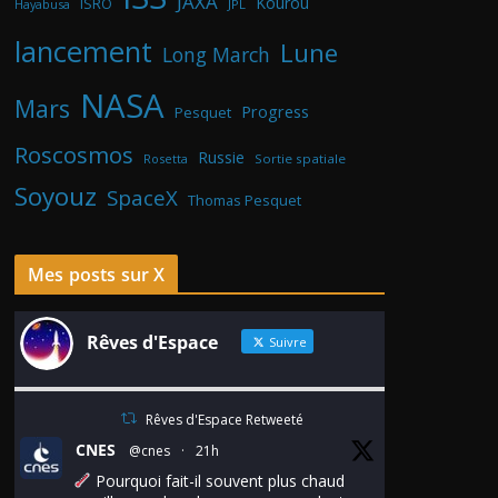
JAXA
Kourou
ISRO
Hayabusa
JPL
lancement
Lune
Long March
NASA
Mars
Progress
Pesquet
Roscosmos
Russie
Rosetta
Sortie spatiale
Soyouz
SpaceX
Thomas Pesquet
Mes posts sur X
Rêves d'Espace
Suivre
Rêves d'Espace Retweeté
CNES
@cnes
·
21h
Pourquoi fait-il souvent plus chaud