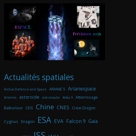
Actualités spatiales
Arianespace
ARIANE 5
Airbus Defence and Space
asteroïde
Atterrissage
astronaute
Atlas 5
Artemis
Chine
CNES
Baikonour
CDS
Crew Dragon
ESA
EVA
Falcon 9
Gaia
Cygnus
Dragon
ISS