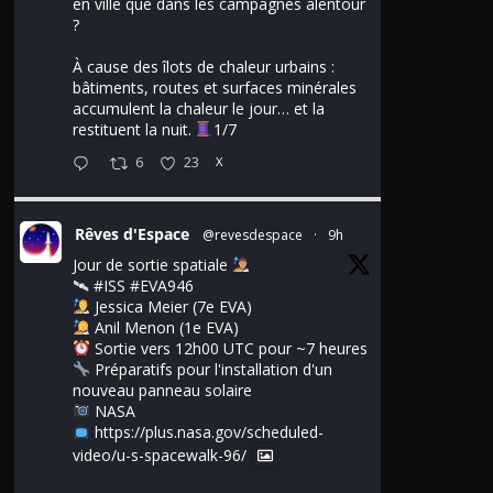
en ville que dans les campagnes alentour
?
À cause des îlots de chaleur urbains :
bâtiments, routes et surfaces minérales
accumulent la chaleur le jour… et la
restituent la nuit.
1/7
6
23
X
Rêves d'Espace
@revesdespace
·
9h
Jour de sortie spatiale
🛰
#ISS
#EVA946
Jessica Meier (7e EVA)
Anil Menon (1e EVA)
Sortie vers 12h00 UTC pour ~7 heures
Préparatifs pour l'installation d'un
nouveau panneau solaire
NASA
https://plus.nasa.gov/scheduled-
video/u-s-spacewalk-96/