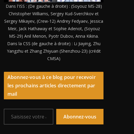
Dans l'ISS : (De gauche à droite) : (Soyouz MS-28)
Christopher Williams, Sergey Kud-Sverchkov et
Sergey Mikayev, (Crew-12) Andrey Fedyaev, Jessica
Meir, Jack Hathaway et Sophie Adenot, (Soyouz
MS-29) Anil Menon, Pyotr Dubov, Anna Kikina.
Dans la CSS (de gauche à droite) : Li Jiaying, Zhu
Yangzhu et Zhang Zhiyuan (Shenzhou-23) (crédit
CMSA)
Abonnez-vous à ce blog pour recevoir
les prochains articles directement par
mail
Saisissez votre adresse e-mail…
Abonnez-vous