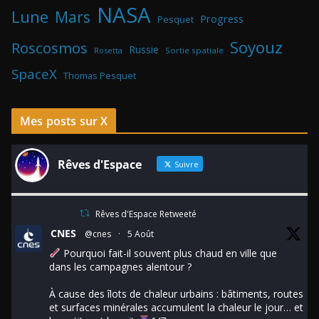
NASA
Lune
Mars
Progress
Pesquet
Soyouz
Roscosmos
Russie
Rosetta
Sortie spatiale
SpaceX
Thomas Pesquet
Mes posts sur X
Rêves d'Espace
Suivre
Rêves d'Espace Retweeté
CNES
@cnes
·
5 Août
Pourquoi fait-il souvent plus chaud en ville que
dans les campagnes alentour ?
À cause des îlots de chaleur urbains : bâtiments, routes
et surfaces minérales accumulent la chaleur le jour… et