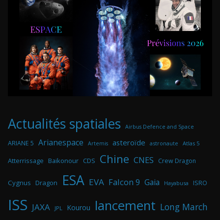
Actualités spatiales
Airbus Defence and Space
Arianespace
asteroïde
ARIANE 5
astronaute
Atlas 5
Artemis
Chine
CNES
Atterrissage
Baikonour
CDS
Crew Dragon
ESA
EVA
Falcon 9
Gaia
Cygnus
Dragon
ISRO
Hayabusa
ISS
lancement
Long March
JAXA
Kourou
JPL