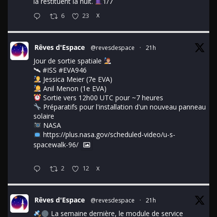
la restituent la nuit.
1/7
6
23
X
Rêves d'Espace
@revesdespace
·
21h
Jour de sortie spatiale
🛰
#ISS
#EVA946
Jessica Meier (7e EVA)
Anil Menon (1e EVA)
Sortie vers 12h00 UTC pour ~7 heures
Préparatifs pour l'installation d'un nouveau panneau
solaire
NASA
https://plus.nasa.gov/scheduled-video/u-s-
spacewalk-96/
2
12
X
Rêves d'Espace
@revesdespace
·
21h
La semaine dernière, le module de service