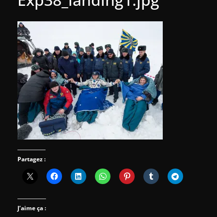
Partagez :
J’aime ça :