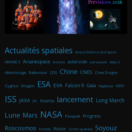
Actualités spatiales
Airbus Defence and Space
Arianespace
asteroïde
ARIANE 5
astronaute
Atlas 5
Artemis
Chine
CNES
Atterrissage
Baikonour
CDS
Crew Dragon
ESA
EVA
Falcon 9
Gaia
Cygnus
Dragon
ISRO
Hayabusa
ISS
lancement
Long March
JAXA
Kourou
JPL
NASA
Lune
Mars
Progress
Pesquet
Soyouz
Roscosmos
Russie
Rosetta
Sortie spatiale