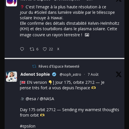
C'est l'image à la plus haute résolution à ce
jour du
#Soleil
dans lumière visible par le télescope
solaire Inouye à Hawaï.
Elle confirme des détails d’instabilité Kelvin-Helmholtz
(KHI) et des tourbillons dans le plasma solaire. Cette
image couvre un rayon terrestre !
6
22
X
Rêves d'Espace Retweeté
Adenot Sophie
@soph_astro
·
7 Août
[
EN version
] Jour 175, orbite 2712 — Je
pense très fort a vous depuis l’espace
@esa
/
@NASA
Day 175 orbit 2712 — Sending my warmest thoughts
from orbit
#εpsilon