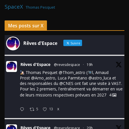
SpaceX
Thomas Pesquet
Mes posts sur X
Rêves d'Espace
Suivre
Rêves d'Espace
@revesdespace
·
19h
Thomas Pesquet
@Thom_astro
(
l, Arnaud
Prost
@Arno_astro
, Luca Parmitano
@astro_luca
et
des responsables du
@CNES
ont fait une visite à VAST.
Pour les 2 premiers, l'entraînement va démarrer en vue
de leurs missions respectives prévues en 2027
4
5
13
X
Rêves d'Espace
@revesdespace
·
20h