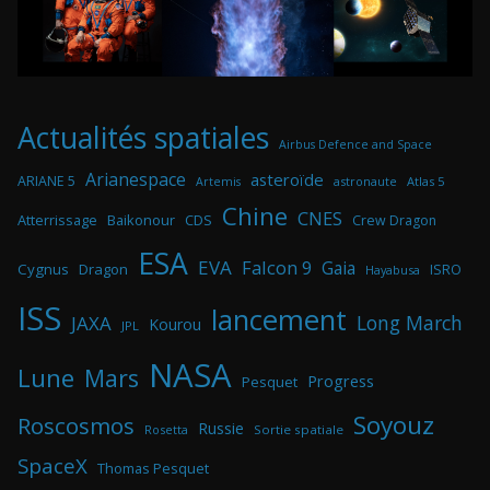
Actualités spatiales
Airbus Defence and Space
Arianespace
asteroïde
ARIANE 5
astronaute
Atlas 5
Artemis
Chine
CNES
Atterrissage
Baikonour
CDS
Crew Dragon
ESA
EVA
Falcon 9
Gaia
Cygnus
Dragon
ISRO
Hayabusa
ISS
lancement
Long March
JAXA
Kourou
JPL
NASA
Lune
Mars
Progress
Pesquet
Soyouz
Roscosmos
Russie
Rosetta
Sortie spatiale
SpaceX
Thomas Pesquet