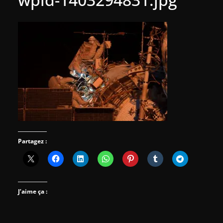
Partagez :
J’aime ça :