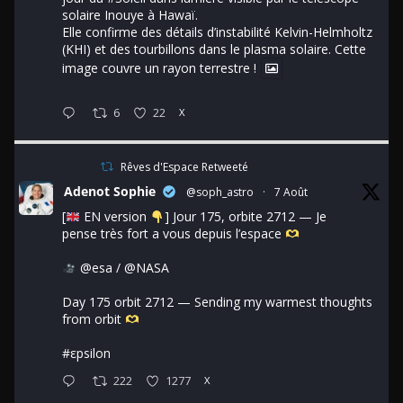
solaire Inouye à Hawaï.
Elle confirme des détails d’instabilité Kelvin-Helmholtz
(KHI) et des tourbillons dans le plasma solaire. Cette
image couvre un rayon terrestre !
6
22
X
Rêves d'Espace Retweeté
Adenot Sophie
@soph_astro
·
7 Août
[
EN version
] Jour 175, orbite 2712 — Je
pense très fort a vous depuis l’espace
@esa
/
@NASA
Day 175 orbit 2712 — Sending my warmest thoughts
from orbit
#εpsilon
222
1277
X