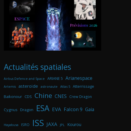
Actualités spatiales
Arianespace
ARIANE 5
Airbus Defence and Space
asteroïde
Atterrissage
astronaute
Atlas 5
Artemis
Chine
CNES
Baikonour
CDS
Crew Dragon
ESA
EVA
Falcon 9
Gaia
Cygnus
Dragon
ISS
JAXA
Kourou
ISRO
Hayabusa
JPL