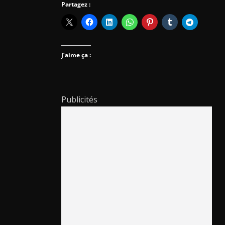
Partagez :
J’aime ça :
Publicités