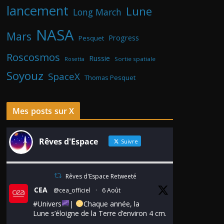
lancement
Lune
Long March
NASA
Mars
Progress
Pesquet
Roscosmos
Russie
Rosetta
Sortie spatiale
Soyouz
SpaceX
Thomas Pesquet
Mes posts sur X
Rêves d'Espace
Suivre
Rêves d'Espace Retweeté
CEA
@cea_officiel
·
6 Août
#Univers
|
Chaque année, la
Lune s’éloigne de la Terre d’environ 4 cm.