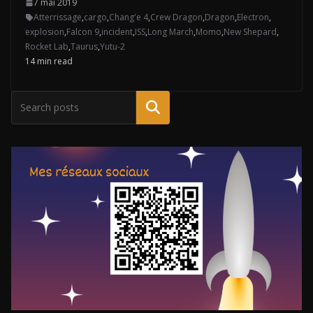
7 mai 2019
Atterrissage
,
cargo
,
Chang'e 4
,
Crew Dragon
,
Dragon
,
Electron
,
explosion
,
Falcon 9
,
incident
,
ISS
,
Long March
,
Momo
,
New Shepard
,
Rocket Lab
,
Taurus
,
Yutu-2
14 min read