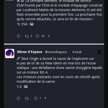
La semaine dernière, le module de service
ESM fournit par l'ESA et le module d'équipage construit
par Lockheed Martin de la mission
#Artemis
III ont été
fixés ensemble pour la première fois. La prochaine fois
qu'ils seront détachés, ce sera en fin de mission !
ESA
3
10
X
Rêves d'Espace
@revesdespace
·
6 Août
Blue Origin a donné la cause de l'explosion sur
le pas de tir de sa New Glenn en mai lors de l'essai
statique : une défaillance d’une vanne d’oxygène liquide
sur un moteur BE-4.
Les moteurs existants sont en cours de retrofit après
modification de la vanne.
1/2
7
X