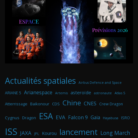
Actualités spatiales
Airbus Defence and Space
Arianespace
asteroïde
ARIANE 5
astronaute
Atlas 5
Artemis
Chine
CNES
Atterrissage
Baikonour
CDS
Crew Dragon
ESA
EVA
Falcon 9
Gaia
Cygnus
Dragon
ISRO
Hayabusa
ISS
lancement
Long March
JAXA
Kourou
JPL