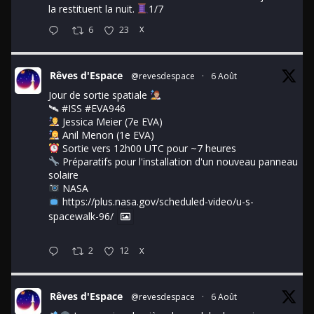
la restituent la nuit.
1/7
6
23
X
Rêves d'Espace
@revesdespace
·
6 Août
Jour de sortie spatiale
🛰
#ISS
#EVA946
Jessica Meier (7e EVA)
Anil Menon (1e EVA)
Sortie vers 12h00 UTC pour ~7 heures
Préparatifs pour l'installation d'un nouveau panneau
solaire
NASA
https://plus.nasa.gov/scheduled-video/u-s-
spacewalk-96/
2
12
X
Rêves d'Espace
@revesdespace
·
6 Août