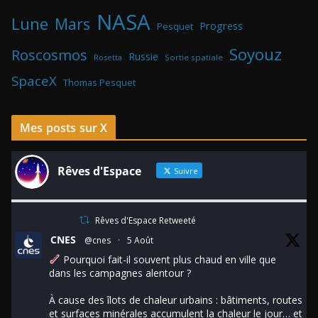
NASA
Lune
Mars
Progress
Pesquet
Soyouz
Roscosmos
Russie
Rosetta
Sortie spatiale
SpaceX
Thomas Pesquet
Mes posts sur X
Rêves d'Espace
Suivre
Rêves d'Espace Retweeté
CNES
@cnes
·
5 Août
Pourquoi fait-il souvent plus chaud en ville que
dans les campagnes alentour ?
À cause des îlots de chaleur urbains : bâtiments, routes
et surfaces minérales accumulent la chaleur le jour… et