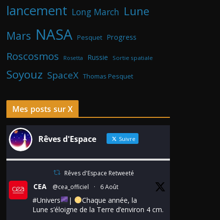
lancement
Lune
Long March
NASA
Mars
Progress
Pesquet
Roscosmos
Russie
Rosetta
Sortie spatiale
Soyouz
SpaceX
Thomas Pesquet
Mes posts sur X
Rêves d'Espace
Suivre
Rêves d'Espace Retweeté
CEA
@cea_officiel
·
6 Août
#Univers
|
Chaque année, la
Lune s’éloigne de la Terre d’environ 4 cm.