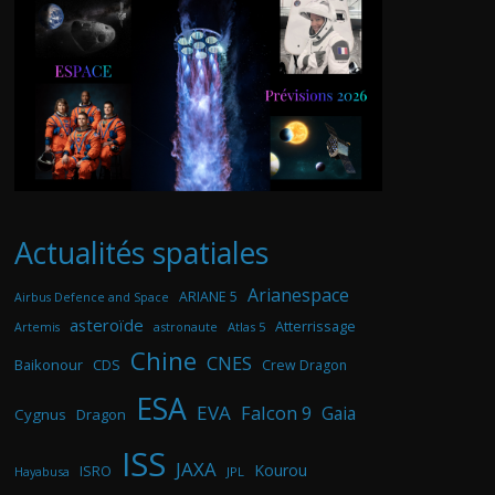
Actualités spatiales
Arianespace
ARIANE 5
Airbus Defence and Space
asteroïde
Atterrissage
astronaute
Atlas 5
Artemis
Chine
CNES
Baikonour
CDS
Crew Dragon
ESA
EVA
Falcon 9
Gaia
Cygnus
Dragon
ISS
JAXA
Kourou
ISRO
Hayabusa
JPL