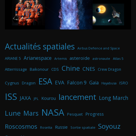
Actualités spatiales
Airbus Defence and Space
Arianespace
asteroïde
ARIANE 5
astronaute
Atlas 5
Artemis
Chine
CNES
Atterrissage
Baikonour
CDS
Crew Dragon
ESA
EVA
Falcon 9
Gaia
Cygnus
Dragon
ISRO
Hayabusa
ISS
lancement
Long March
JAXA
Kourou
JPL
NASA
Lune
Mars
Progress
Pesquet
Soyouz
Roscosmos
Russie
Rosetta
Sortie spatiale