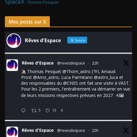
SpaceX
Thomas Pesquet
Mes posts sur X
Rêves d'Espace
Suivre
Rêves d'Espace
@revesdespace
·
22h
Thomas Pesquet
@Thom_astro
(
l, Arnaud
Prost
@Arno_astro
, Luca Parmitano
@astro_luca
et
des responsables du
@CNES
ont fait une visite à VAST.
Pour les 2 premiers, l'entraînement va démarrer en vue
de leurs missions respectives prévues en 2027
4
5
13
X
Rêves d'Espace
@revesdespace
·
22h