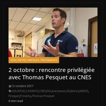
RENCONTRES SPATIALES, PARTENARIATS
2 octobre : rencontre privilégiée
avec Thomas Pesquet au CNES
13 octobre 2017
AQUAPAD
,
CADMOS
,
CNES
,
ESA
,
Everywear
,
ISS
,
Mares
,
MEDES
,
Pesquet
,
Proxima
,
Thomas Pesquet
6 min read