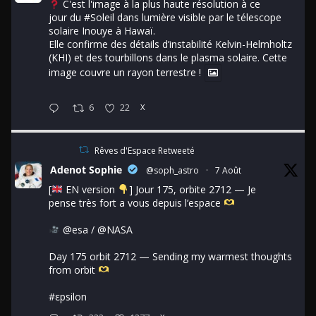
C'est l'image à la plus haute résolution à ce
jour du
#Soleil
dans lumière visible par le télescope
solaire Inouye à Hawaï.
Elle confirme des détails d’instabilité Kelvin-Helmholtz
(KHI) et des tourbillons dans le plasma solaire. Cette
image couvre un rayon terrestre !
6
22
X
Rêves d'Espace Retweeté
Adenot Sophie
@soph_astro
·
7 Août
[
EN version
] Jour 175, orbite 2712 — Je
pense très fort a vous depuis l’espace
@esa
/
@NASA
Day 175 orbit 2712 — Sending my warmest thoughts
from orbit
#εpsilon