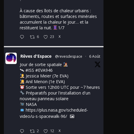
À cause des îlots de chaleur urbains :
bâtiments, routes et surfaces minérales
accumulent la chaleur le jour… et la
restituent la nuit.
1/7
6
23
X
Rêves d'Espace
@revesdespace
·
6 Août
Jour de sortie spatiale
🛰
#ISS
#EVA946
Jessica Meier (7e EVA)
Anil Menon (1e EVA)
Sortie vers 12h00 UTC pour ~7 heures
Préparatifs pour l'installation d'un
nouveau panneau solaire
NASA
https://plus.nasa.gov/scheduled-
video/u-s-spacewalk-96/
2
12
X