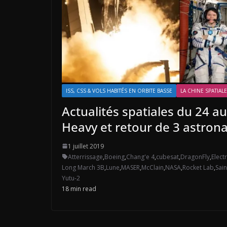
ISS, CSS & VOLS HABITÉS EN ORBITE BASSE
LA CHINE SPATIALE
Actualités spatiales du 24 au
Heavy et retour de 3 astrona
1 juillet 2019
Atterrissage
,
Boeing
,
Chang'e 4
,
cubesat
,
DragonFly
,
Elect
Long March 3B
,
Lune
,
MASER
,
McClain
,
NASA
,
Rocket Lab
,
Sain
Yutu-2
18 min read