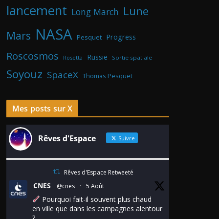
lancement
Lune
Long March
NASA
Mars
Progress
Pesquet
Roscosmos
Russie
Rosetta
Sortie spatiale
Soyouz
SpaceX
Thomas Pesquet
Mes posts sur X
Rêves d'Espace
Suivre
Rêves d'Espace Retweeté
CNES
@cnes
·
5 Août
Pourquoi fait-il souvent plus chaud
en ville que dans les campagnes alentour
?