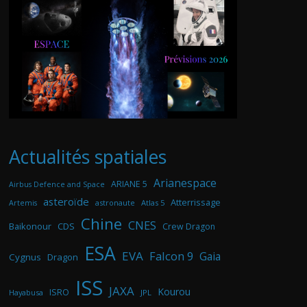
Actualités spatiales
Arianespace
ARIANE 5
Airbus Defence and Space
asteroïde
Atterrissage
astronaute
Atlas 5
Artemis
Chine
CNES
Baikonour
CDS
Crew Dragon
ESA
EVA
Falcon 9
Gaia
Cygnus
Dragon
ISS
JAXA
Kourou
ISRO
Hayabusa
JPL