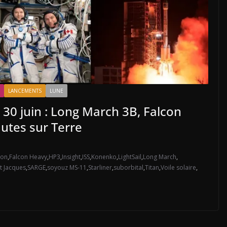
LANCEMENTS
LUNE
 30 juin : Long March 3B, Falcon
utes sur Terre
ron
,
Falcon Heavy
,
HP3
,
Insight
,
ISS
,
Konenko
,
LightSail
,
Long March
,
t Jacques
,
SARGE
,
soyouz MS-11
,
Starliner
,
suborbital
,
Titan
,
Voile solaire
,