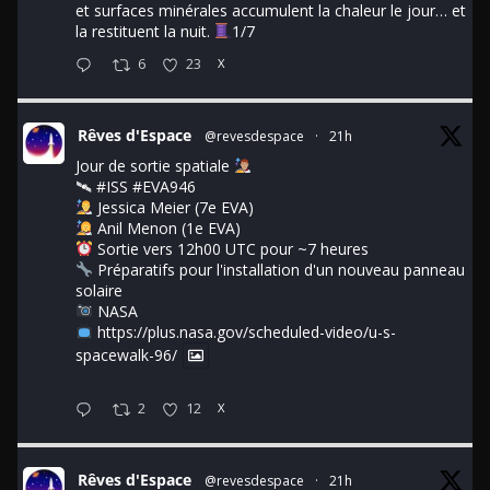
et surfaces minérales accumulent la chaleur le jour… et
la restituent la nuit.
1/7
6
23
X
Rêves d'Espace
@revesdespace
·
21h
Jour de sortie spatiale
🛰
#ISS
#EVA946
Jessica Meier (7e EVA)
Anil Menon (1e EVA)
Sortie vers 12h00 UTC pour ~7 heures
Préparatifs pour l'installation d'un nouveau panneau
solaire
NASA
https://plus.nasa.gov/scheduled-video/u-s-
spacewalk-96/
2
12
X
Rêves d'Espace
@revesdespace
·
21h