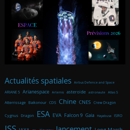
Actualités spatiales
Airbus Defence and Space
Arianespace
asteroïde
ARIANE 5
astronaute
Atlas 5
Artemis
Chine
CNES
Atterrissage
Baikonour
CDS
Crew Dragon
ESA
EVA
Falcon 9
Gaia
Cygnus
Dragon
ISRO
Hayabusa
ISS
lancement
Long March
JAXA