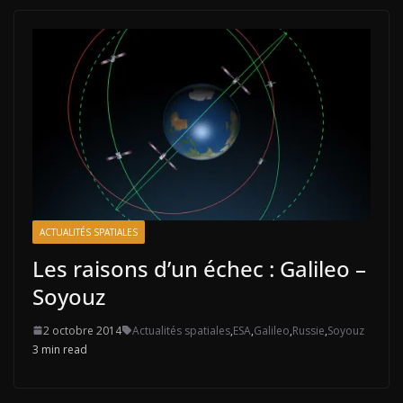
ACTUALITÉS SPATIALES
Les raisons d’un échec : Galileo –
Soyouz
2 octobre 2014
Actualités spatiales
,
ESA
,
Galileo
,
Russie
,
Soyouz
3 min read