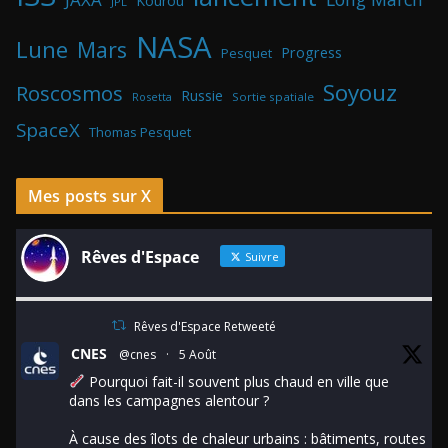
Kourou
JPL
NASA
Lune
Mars
Progress
Pesquet
Soyouz
Roscosmos
Russie
Rosetta
Sortie spatiale
SpaceX
Thomas Pesquet
Mes posts sur X
Rêves d'Espace
Suivre
Rêves d'Espace Retweeté
CNES
@cnes
·
5 Août
Pourquoi fait-il souvent plus chaud en ville que
dans les campagnes alentour ?
À cause des îlots de chaleur urbains : bâtiments, routes