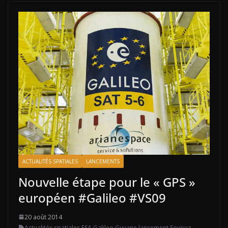
ACTUALITÉS SPATIALES
LANCEMENTS
Nouvelle étape pour le « GPS »
européen #Galileo #VS09
20 août 2014
Actualités spatiales
,
ESA
,
Galileo
,
Guyane
,
lancement
,
Soyouz