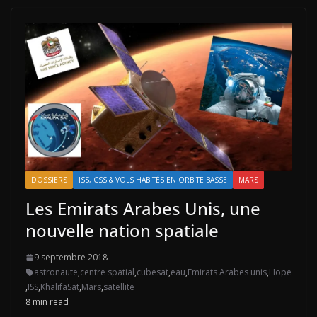
DOSSIERS
ISS, CSS & VOLS HABITÉS EN ORBITE BASSE
MARS
Les Emirats Arabes Unis, une
nouvelle nation spatiale
9 septembre 2018
astronaute
,
centre spatial
,
cubesat
,
eau
,
Emirats Arabes unis
,
Hope
,
ISS
,
KhalifaSat
,
Mars
,
satellite
8 min read