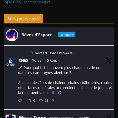
SpaceX
Thomas Pesquet
Mes posts sur X
Rêves d'Espace
Suivre
Rêves d'Espace Retweeté
CNES
@cnes
·
5 Août
Pourquoi fait-il souvent plus chaud en ville que
dans les campagnes alentour ?
À cause des îlots de chaleur urbains : bâtiments, routes
et surfaces minérales accumulent la chaleur le jour… et
la restituent la nuit.
1/7
6
23
X
Rêves d'Espace
@revesdespace
·
6 Août