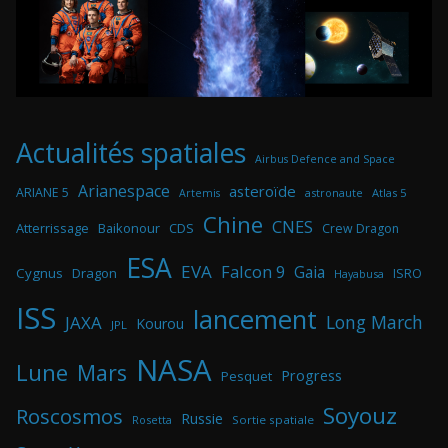
Actualités spatiales
Airbus Defence and Space
Arianespace
asteroïde
ARIANE 5
astronaute
Atlas 5
Artemis
Chine
CNES
Atterrissage
Baikonour
CDS
Crew Dragon
ESA
EVA
Falcon 9
Gaia
Cygnus
Dragon
ISRO
Hayabusa
ISS
lancement
Long March
JAXA
Kourou
JPL
NASA
Lune
Mars
Progress
Pesquet
Soyouz
Roscosmos
Russie
Rosetta
Sortie spatiale