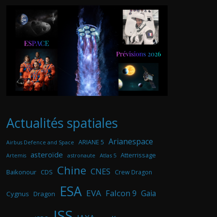
Actualités spatiales
Arianespace
ARIANE 5
Airbus Defence and Space
asteroïde
Atterrissage
astronaute
Atlas 5
Artemis
Chine
CNES
Baikonour
CDS
Crew Dragon
ESA
EVA
Falcon 9
Gaia
Cygnus
Dragon
ISS