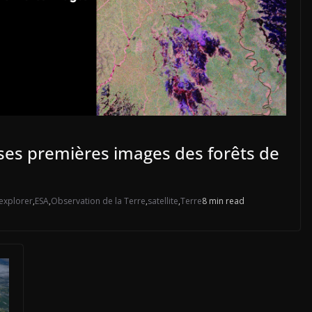
 ses premières images des forêts de
 explorer
,
ESA
,
Observation de la Terre
,
satellite
,
Terre
8 min read