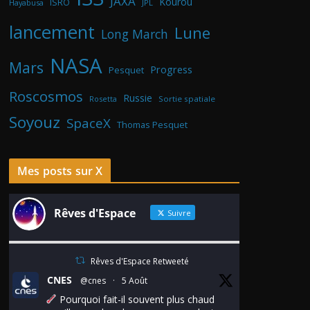
JAXA
Kourou
ISRO
Hayabusa
JPL
lancement
Lune
Long March
NASA
Mars
Progress
Pesquet
Roscosmos
Russie
Rosetta
Sortie spatiale
Soyouz
SpaceX
Thomas Pesquet
Mes posts sur X
Rêves d'Espace
Suivre
Rêves d'Espace Retweeté
CNES
@cnes
·
5 Août
Pourquoi fait-il souvent plus chaud