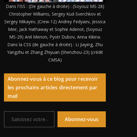
Dans l'ISS : (De gauche à droite) : (Soyouz MS-28)
Christopher Williams, Sergey Kud-Sverchkov et
Sergey Mikayev, (Crew-12) Andrey Fedyaev, Jessica
Meir, Jack Hathaway et Sophie Adenot, (Soyouz
MS-29) Anil Menon, Pyotr Dubov, Anna Kikina.
Dans la CSS (de gauche à droite) : Li Jiaying, Zhu
Yangzhu et Zhang Zhiyuan (Shenzhou-23) (crédit
CMSA)
Abonnez-vous à ce blog pour recevoir
les prochains articles directement par
mail
Saisissez votre adresse e-mail…
Abonnez-vous