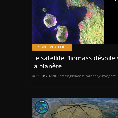
OBSERVATION DE LA TERRE
Le satellite Biomass dévoile
la planète
27 juin 2025
Biomass
,
biomasse
,
carbone
,
climat
,
earth