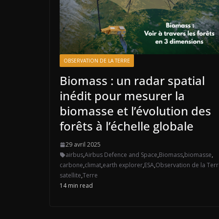
OBSERVATION DE LA TERRE
Biomass : un radar spatial
inédit pour mesurer la
biomasse et l’évolution des
forêts à l’échelle globale
29 avril 2025
airbus
,
Airbus Defence and Space
,
Biomass
,
biomasse
,
carbone
,
climat
,
earth explorer
,
ESA
,
Observation de la Ter
satellite
,
Terre
14 min read