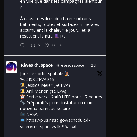
en ville que dans les campagnes alentour
?
À cause des îlots de chaleur urbains :
bâtiments, routes et surfaces minérales
accumulent la chaleur le jour… et la
restituent la nuit.
1/7
6
23
X
Rêves d'Espace
@revesdespace
·
20h
Jour de sortie spatiale
🛰
#ISS
#EVA946
Jessica Meier (7e EVA)
Anil Menon (1e EVA)
Sortie vers 12h00 UTC pour ~7 heures
Préparatifs pour l'installation d'un
nouveau panneau solaire
NASA
https://plus.nasa.gov/scheduled-
video/u-s-spacewalk-96/