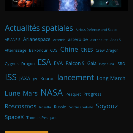
Actualités spatiales
Airbus Defence and Space
Arianespace
asteroïde
ARIANE 5
astronaute
Atlas 5
Artemis
Chine
CNES
Atterrissage
Baikonour
CDS
Crew Dragon
ESA
EVA
Falcon 9
Gaia
Cygnus
Dragon
ISRO
Hayabusa
ISS
lancement
Long March
JAXA
Kourou
JPL
NASA
Lune
Mars
Progress
Pesquet
Soyouz
Roscosmos
Russie
Rosetta
Sortie spatiale
SpaceX
Thomas Pesquet