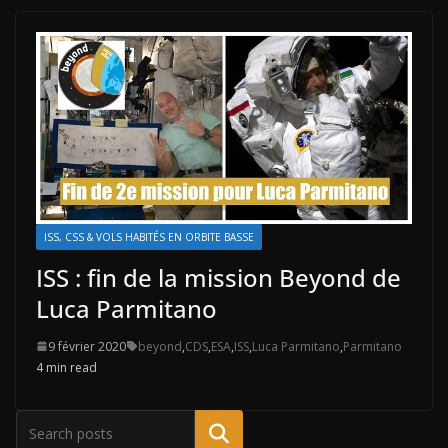
ISS, CSS & VOLS HABITÉS EN ORBITE BASSE
ISS : fin de la mission Beyond de
Luca Parmitano
9 février 2020
beyond
,
CDS
,
ESA
,
ISS
,
Luca Parmitano
,
Parmitano
4 min read