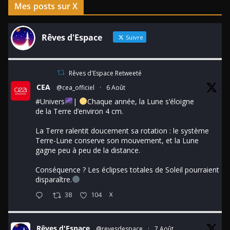
Mes posts sur X
Rêves d'Espace
Suivre
Rêves d'Espace Retweeté
CEA
@cea_officiel
·
6 Août
#Univers
|
Chaque année, la Lune s’éloigne
de la Terre d’environ 4 cm.
La Terre ralentit doucement sa rotation : le système
Terre-Lune conserve son mouvement, et la Lune
gagne peu à peu de la distance.
Conséquence ? Les éclipses totales de Soleil pourraient
disparaître.
38
104
X
Rêves d'Espace
@revesdespace
·
7 Août