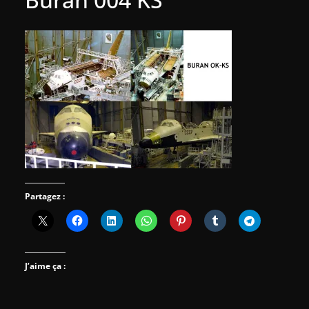
Partagez :
J’aime ça :