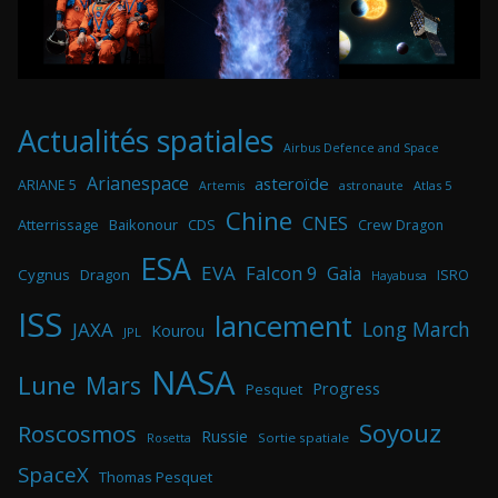
Actualités spatiales
Airbus Defence and Space
Arianespace
asteroïde
ARIANE 5
astronaute
Atlas 5
Artemis
Chine
CNES
Atterrissage
Baikonour
CDS
Crew Dragon
ESA
EVA
Falcon 9
Gaia
Cygnus
Dragon
ISRO
Hayabusa
ISS
lancement
Long March
JAXA
Kourou
JPL
NASA
Lune
Mars
Progress
Pesquet
Soyouz
Roscosmos
Russie
Rosetta
Sortie spatiale
SpaceX
Thomas Pesquet