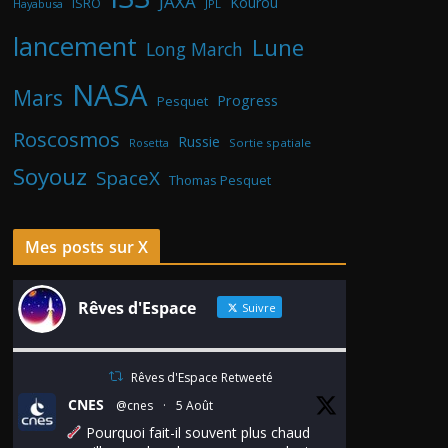
JAXA
Kourou
ISRO
Hayabusa
JPL
lancement
Lune
Long March
NASA
Mars
Progress
Pesquet
Roscosmos
Russie
Rosetta
Sortie spatiale
Soyouz
SpaceX
Thomas Pesquet
Mes posts sur X
Rêves d'Espace
Suivre
Rêves d'Espace Retweeté
CNES
@cnes
·
5 Août
Pourquoi fait-il souvent plus chaud