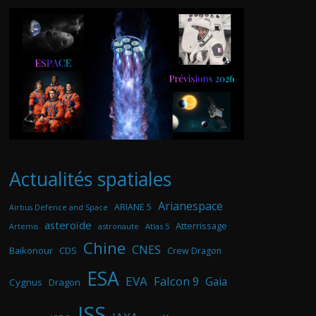
Actualités spatiales
Arianespace
ARIANE 5
Airbus Defence and Space
asteroïde
Atterrissage
astronaute
Atlas 5
Artemis
Chine
CNES
Baikonour
CDS
Crew Dragon
ESA
EVA
Falcon 9
Gaia
Cygnus
Dragon
ISS