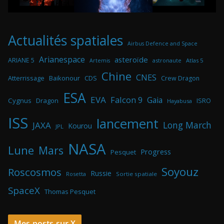
Actualités spatiales
Airbus Defence and Space
Arianespace
asteroïde
ARIANE 5
astronaute
Atlas 5
Artemis
Chine
CNES
Atterrissage
Baikonour
CDS
Crew Dragon
ESA
EVA
Falcon 9
Gaia
Cygnus
Dragon
ISRO
Hayabusa
ISS
lancement
Long March
JAXA
Kourou
JPL
NASA
Lune
Mars
Progress
Pesquet
Soyouz
Roscosmos
Russie
Rosetta
Sortie spatiale
SpaceX
Thomas Pesquet
Mes posts sur X