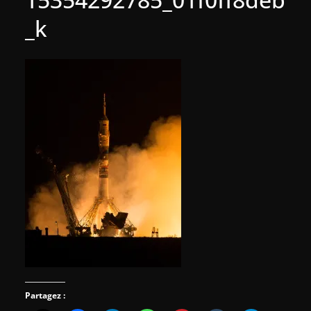
_k
Partagez :