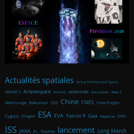
Actualités spatiales
Airbus Defence and Space
Arianespace
asteroïde
ARIANE 5
astronaute
Atlas 5
Artemis
Chine
CNES
Atterrissage
Baikonour
CDS
Crew Dragon
ESA
EVA
Falcon 9
Gaia
Cygnus
Dragon
ISRO
Hayabusa
ISS
lancement
Long March
JAXA
Kourou
JPL