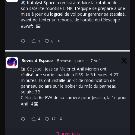
Katalyst Space a réussi à réduire la rotation de
son satellite robotisé LINK. L'équipe se prépare à une
mise à jour du logiciel de vol pour garantir sa stabilité,
avant de tenter un reboost de l'orbite du télescope
#Swift
1
8
X
Rêves d'Espace
@revesdespace
·
7 Août
Ce jeudi, Jessica Meier et Anil Menon ont
réalisé une sortie spatiale à l'ISS de 6 heures et 27
minutes. Ils ont installé un kit de modification de
panneau solaire sur le boîtier du mât du panneau
solaire 3B.
C'était la 6e EVA de sa carrière pour Jessica, la 1e pour
Anil
4
4
17
X
Charger plus