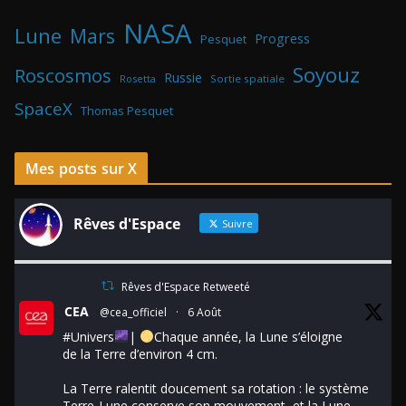
NASA
Lune
Mars
Progress
Pesquet
Soyouz
Roscosmos
Russie
Rosetta
Sortie spatiale
SpaceX
Thomas Pesquet
Mes posts sur X
Rêves d'Espace
Suivre
Rêves d'Espace Retweeté
CEA
@cea_officiel
·
6 Août
#Univers
|
Chaque année, la Lune s’éloigne
de la Terre d’environ 4 cm.
La Terre ralentit doucement sa rotation : le système
Terre-Lune conserve son mouvement, et la Lune