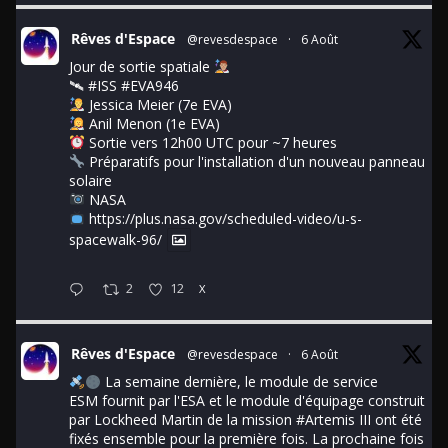
Rêves d'Espace
@revesdespace
·
6 Août
Jour de sortie spatiale
🛰
#ISS
#EVA946
Jessica Meier (7e EVA)
Anil Menon (1e EVA)
Sortie vers 12h00 UTC pour ~7 heures
Préparatifs pour l'installation d'un nouveau panneau
solaire
NASA
https://plus.nasa.gov/scheduled-video/u-s-
spacewalk-96/
2
12
X
Rêves d'Espace
@revesdespace
·
6 Août
La semaine dernière, le module de service
ESM fournit par l'ESA et le module d'équipage construit
par Lockheed Martin de la mission
#Artemis
III ont été
fixés ensemble pour la première fois. La prochaine fois