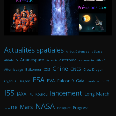
Actualités spatiales
Airbus Defence and Space
Arianespace
asteroïde
ARIANE 5
astronaute
Atlas 5
Artemis
Chine
CNES
Atterrissage
Baikonour
CDS
Crew Dragon
ESA
EVA
Falcon 9
Gaia
Cygnus
Dragon
ISRO
Hayabusa
ISS
lancement
Long March
JAXA
Kourou
JPL
NASA
Lune
Mars
Progress
Pesquet