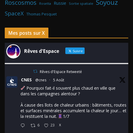
Soyouz
Roscosmos
Russie
Rosetta
Sortie spatiale
SpaceX
Thomas Pesquet
Mes posts sur X
Rêves d'Espace
Suivre
Rêves d'Espace Retweeté
CNES
@cnes
·
5 Août
Pourquoi fait-il souvent plus chaud en ville que
dans les campagnes alentour ?
À cause des îlots de chaleur urbains : bâtiments, routes
et surfaces minérales accumulent la chaleur le jour… et
la restituent la nuit.
1/7
6
23
X