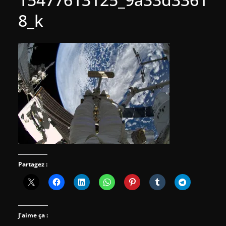
8_k
Partagez :
J’aime ça :