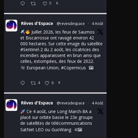
5
X
Rêves d'Espace
@revesdespace
·
4 Août
Juillet 2026, les feux de Saumos
et Biscarrosse ont ravagé environ 42
000 hectares. Sur cette image du satellite
#Sentinel
-2 du 2 août, les cicatrices des
incendies apparaissent en brun ainsi que
celles, estompées, des feux de 2022.
European Union,
#Copernicus
4
6
X
Rêves d'Espace
@revesdespace
·
4 Août
Ce 4 août, une Long March-8A a
placé sur orbite basse le 23e groupe
de satellites de télécommunications
SatNet LEO ou GuoWang
4