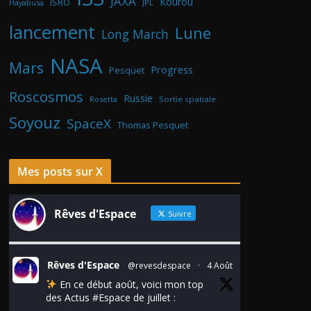
JAXA
Kourou
ISRO
Hayabusa
JPL
lancement
Lune
Long March
NASA
Mars
Progress
Pesquet
Roscosmos
Russie
Rosetta
Sortie spatiale
Soyouz
SpaceX
Thomas Pesquet
Mes posts sur X
Rêves d'Espace
Suivre
Rêves d'Espace
@revesdespace
·
4 Août
En ce début août, voici mon top
des Actus
#Espace
de juillet :