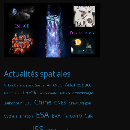
Actualités spatiales
Arianespace
ARIANE 5
Airbus Defence and Space
asteroïde
Atterrissage
astronaute
Atlas 5
Artemis
Chine
CNES
Baikonour
CDS
Crew Dragon
ESA
EVA
Falcon 9
Gaia
Cygnus
Dragon
ISS