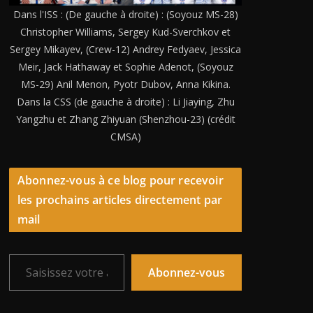
Dans l'ISS : (De gauche à droite) : (Soyouz MS-28)
Christopher Williams, Sergey Kud-Sverchkov et
Sergey Mikayev, (Crew-12) Andrey Fedyaev, Jessica
Meir, Jack Hathaway et Sophie Adenot, (Soyouz
MS-29) Anil Menon, Pyotr Dubov, Anna Kikina.
Dans la CSS (de gauche à droite) : Li Jiaying, Zhu
Yangzhu et Zhang Zhiyuan (Shenzhou-23) (crédit
CMSA)
Abonnez-vous à ce blog pour recevoir
les prochains articles directement par
mail
Saisissez votre adresse e-mail…
Abonnez-vous